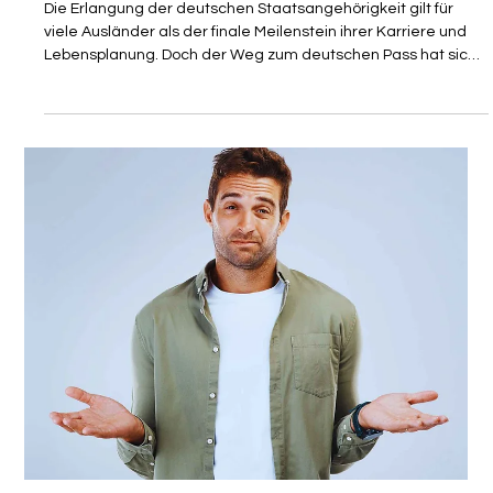
Gastautor
10. Juli
4 Min. Lesezeit
GESETZESÄNDERUNG
Täuschung Einbürgerung: BMI
veröffentlicht Anwendungshinweise
zur Rücknahme von Einbürgerungen
(§§ 33, 35a StAG)
Die Erlangung der deutschen Staatsangehörigkeit gilt für
viele Ausländer als der finale Meilenstein ihrer Karriere und
Lebensplanung. Doch der Weg zum deutschen Pass hat sich
durch jüngste Gesetzesverschärfungen in ein
unberechenbares bürokratisches Minenfeld verwandelt, das
selbst hochqualifizierte Akademiker, Expats und HR-
Abteilungen internationaler Unternehmen vor existenzielle
Herausforderungen stellt. Ein aktuelles, internes
Rundschreiben des Bundesministeriums des Inne