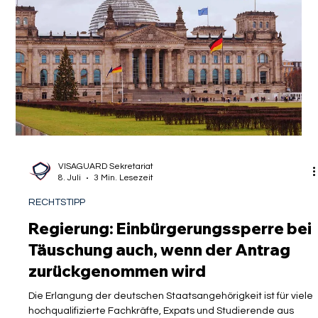
Fachkräfteeinwanderung
Deutschland steht an einem wirtschaftlichen Wendepunkt.
Während Unternehmen händisch nach hochqualifizierten
Ingenieuren, IT-Spezialisten und Managern suchen, scheitern
viele ambitionierte Expats bereits an den bürokratischen
Hürden des Einreiseverfahrens. Wer als gut ausgebildete
akademische Fachkraft aus den USA, Großbritannien oder
Kanada eine Karriere in Deutschland anstrebt, sieht sich oft
mit monatelangen Wartezeiten für einen Visumstermin
konfrontiert. Das Beschäftigun