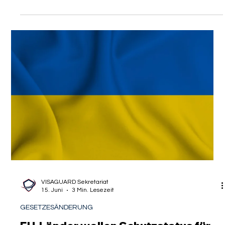
VISAGUARD Sekretariat
17. Juni
3 Min. Lesezeit
GESETZESÄNDERUNG
Wohnungsanmeldungen in Berlin
funktionieren wieder
Die Bundeshauptstadt zieht seit jeher hochqualifizierte
Fachkräfte aus aller Welt magisch an. Wer im Rahmen des