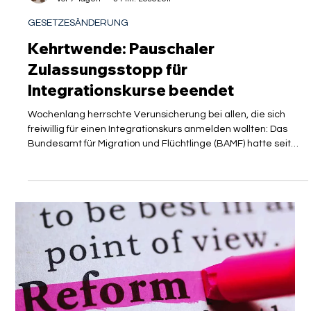
Isabelle Manoli
vor 7 Tagen
3 Min. Lesezeit
GESETZESÄNDERUNG
Kehrtwende: Pauschaler
Zulassungsstopp für
Integrationskurse beendet
Wochenlang herrschte Verunsicherung bei allen, die sich
freiwillig für einen Integrationskurs anmelden wollten: Das
Bundesamt für Migration und Flüchtlinge (BAMF) hatte seit
Februar 2026 nahezu sämtliche Anträge auf freiwillige
Teilnahme abgelehnt. Nun folgt die Kehrwende. Ab dem 1.
August 2026 öffnet der Bund die Integrationskurse wieder –
zumindest für bestimmte, neu priorisierte Personengruppen.
Für internationale Fachkräfte, ihre Familien und die
Unternehmen, die sie besc