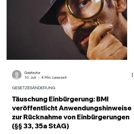
„Arbeitgeberzulassungsverfahren“ ist in der Fachwelt des
Arbeitsmigrationsrechts immer wieder präsent.
Rechtsanwältinnen und Expertinnen wie Bettina Offer oder
Dr. Sebastian Klaus fordern seit Jahren, dass Arbeitgeber, die
regelmäßig ausländische Fachkräfte beschäftigen, stärker in
die Verfahren eingebunden werden sollten. Doch was steckt
hinter dieser Idee, und wie realistisch ist ihre Umsetzung?
Was versteht man unter einem Arbeitgeberzulass