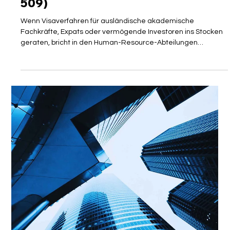
VISAGUARD Sekretariat
17. Juli
3 Min. Lesezeit
VERWALTUNG UND BEHÖRDEN
Prozessabteilung im Auswärtigen
Amt heißt jetzt R23 (vormals Referat
509)
Wenn Visaverfahren für ausländische akademische
Fachkräfte, Expats oder vermögende Investoren ins Stocken
geraten, bricht in den Human-Resource-Abteilungen
deutscher Unternehmen oft Hektik aus. Hinter den Kulissen
des Auswärtigen Amts zieht in solchen Momenten der
Verzögerung oder nach einem offiziellen Widerspruch eine
ganz bestimmte Abteilung die Fäden. Wer die Rechte von
Spitzenkräften und Arbeitgebern in diesen festgefahrenen
Situationen erfolgreich durchsetzen will, muss