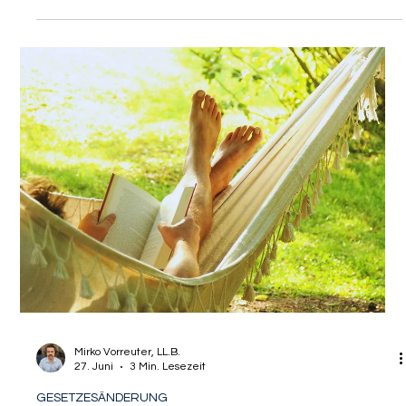
VISAGUARD Sekretariat
1. Juli
3 Min. Lesezeit
GESETZESÄNDERUNG
Zukünftig Ausreiseerlaubnis für
Ukrainer notwendig?
Änderungsvorschläge der EU-
Kommission zum Schutz nach § 24
Die Dynamik im Migrationsrecht fordert von international
agierenden Unternehmen und hochqualifizierten
Arbeitskräften ständige Wachsamkeit. Der jüngste Vorstoß
der EU-Kommission bringt tiefgreifende Veränderungen für
den Aufenthaltsstatus ukrainische Staatsangehöriger mit
sich. Während die vorgeschlagene Verlängerung des
vorübergehenden Schutzes bis zum 4. März 2028 auf den
ersten Blick für Erleichterung sorgt, verbirgt sich im Detail eine
strategische Kehrtwende. Insbesonder