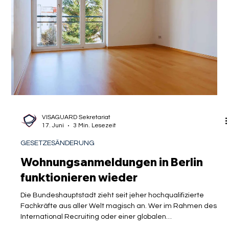
Mirko Vorreuter, LL.B.
18. Juni
3 Min. Lesezeit
GESETZESÄNDERUNG
Visumsregelungen für Künstler in
Berlin werden enger ausgelegt
Die Berliner Luft galt lange Zeit als Synonym für kreative
Freiheit und unbürokratische Willkommenskultur. Wer als
ausländischer Kulturschaffender, hochqualifizierter Young
Professional oder akademisch gebildete Fachkraft den
Schritt in die deutsche Hauptstadt wagte, traf auf ein
Ökosystem, das Talente mit offenen Armen empfing. Berlin
hat sich bewusst als weltoffene Kunstmetropole positioniert
und globalen Talenten den Zugang zum lokalen Arbeitsmarkt
erleichtert. Doch hinter