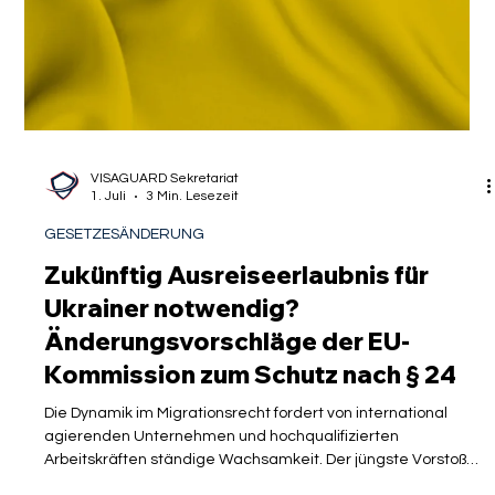
Wohnungsanmeldung
Der globale Wettbewerb um die besten Köpfe ist in vollem
Gange. Wenn hochqualifizierte Akademiker, Expats und
Young Professionals aus Ländern wie den USA, Großbritannien
oder Kanada den Entschluss fassen, ihre Karriere in
Deutschland fortzusetzen, zählt jeder Tag. HR-Abteilungen
internationaler Unternehmen wissen, dass eine reibungslose
Relocation der Schlüssel zum Erfolg im International
Recruiting ist. Doch die Realität der deutschen Bürokratie
holt Neuankömmlinge oft schne