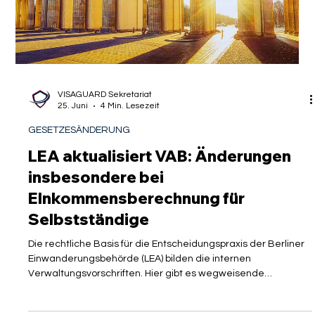
Richtlinie
Es herrscht ein massiver Stillstand in der Arbeitsmigration, der
nun sogar (erneut) europäischen Sprengstoff in sich birgt: Die
deutsche Bundesregierung hat die Frist zur Umsetzung einer
wegweisenden EU-Richtlinie schlichtweg verschlafen. Für gut
ausgebildete ausländische Akademiker, Expats, Young
Professionals und namhafte Arbeitgeber ist dies ein
alarmierendes Signal. Statt der versprochenen
Entbürokratisierung blockiert der nationale Gesetzgeber
liberale Rechte, die europä