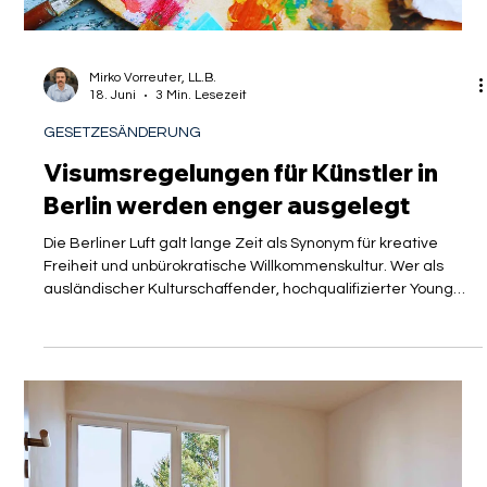
Gerüchten wieder aufgenommen
Die internationale Rekrutierung hochqualifizierter Fachkräfte
gleicht oft einem logistischen Puzzlespiel. Wenn dann noch
diplomatische Verwerfungen oder plötzliche
Botschaftsschließungen hinzukommen, stehen akademische
Fachkräfte, Expats und HR-Abteilungen gleichermaßen vor
einer Zerreißprobe. Nach wochenlangen Spekulationen und
einer Phase der totalen Ungewissheit gibt es nun jedoch
konkrete Signale der Entlastung: Die Bearbeitung von
Visaanträgen im Iran wurde offiziell und