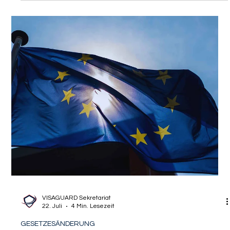
Deutschland steht vor einer tiefgreifenden Zäsur auf dem
Arbeitsmarkt. Die Bundesregierung hat ein umfassendes
Reformpaket auf den Weg gebracht, das den Alltag in
Unternehmen und die rechtlichen Rahmenbedingungen für
Arbeitnehmer grundlegend verändern soll. Für internationale
akademische Fachkräfte, Expats und Young Professionals aus
den USA, Großbritannien oder Kanada, die mit einem Visum
oder einer Blauen Karte EU in Deutschland leben, haben
Änderungen im Arbeitsrecht jedoc