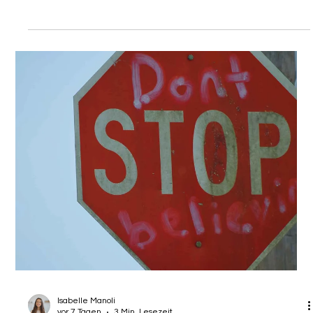
Die Nachricht aus Brüssel sorgte Mitte Juli 2026 für ein
kollektives Durchatmen bei Millionen Betroffenen und vielen
Personalverantwortlichen: Die EU-Mitgliedstaaten haben sich
darauf geeinigt, den vorübergehenden Schutz für
Geflüchtete aus der Ukraine bis zum 4. März 2028 zu
verlängern. Fast 4,5 Millionen Menschen erhalten damit
theoretisch weitere zwei Jahre Rechtssicherheit. Doch wer
genauer hinsieht, erkennt schnell: Dieser formale
Schutzstatus ist eine trügerische Sicher