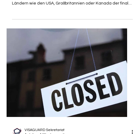
VISAGUARD Sekretariat
8. Juli
3 Min. Lesezeit
RECHTSTIPP
Regierung: Einbürgerungssperre bei
Täuschung auch, wenn der Antrag
zurückgenommen wird
Die Erlangung der deutschen Staatsangehörigkeit ist für viele
hochqualifizierte Fachkräfte, Expats und Studierende aus
Ländern wie den USA, Großbritannien oder Kanada der finale
Schritt einer erfolgreichen Integration. Ein makelloser
Lebenslauf und das Vertrauen in rechtssichere Verfahren
bilden dabei das Fundament. Was jedoch passiert, wenn im
laufenden Prozess Unregelmäßigkeiten auftreten – etwa
durch falsche oder fehlerhafte Nachweise oder
unvollständige Angaben –, war lan