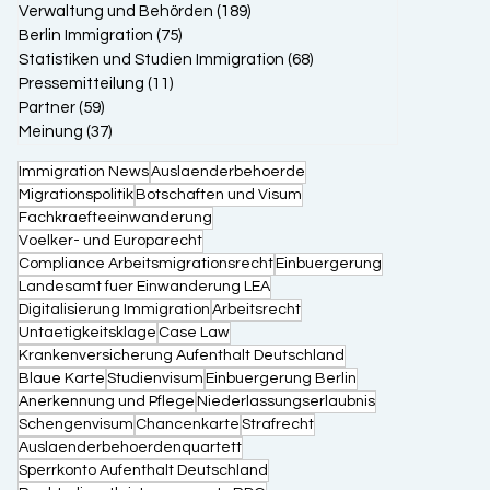
Verwaltung und Behörden
(189)
189 Beiträge
Berlin Immigration
(75)
75 Beiträge
Statistiken und Studien Immigration
(68)
68 Beiträge
Pressemitteilung
(11)
11 Beiträge
Partner
(59)
59 Beiträge
Meinung
(37)
37 Beiträge
Immigration News
Auslaenderbehoerde
Migrationspolitik
Botschaften und Visum
Fachkraefteeinwanderung
Voelker- und Europarecht
Compliance Arbeitsmigrationsrecht
Einbuergerung
Landesamt fuer Einwanderung LEA
Digitalisierung Immigration
Arbeitsrecht
Untaetigkeitsklage
Case Law
Krankenversicherung Aufenthalt Deutschland
Blaue Karte
Studienvisum
Einbuergerung Berlin
Anerkennung und Pflege
Niederlassungserlaubnis
Schengenvisum
Chancenkarte
Strafrecht
Auslaenderbehoerdenquartett
Sperrkonto Aufenthalt Deutschland