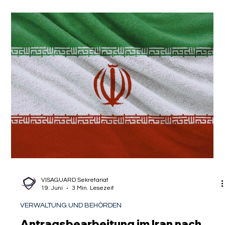
VISAGUARD Sekretariat
25. Juni
4 Min. Lesezeit
GESETZESÄNDERUNG
LEA aktualisiert VAB: Änderungen
insbesondere bei
EInkommensberechnung für
Selbstständige
Die rechtliche Basis für die Entscheidungspraxis der Berliner
Einwanderungsbehörde (LEA) bilden die internen
Verwaltungsvorschriften. Hier gibt es wegweisende
Neuigkeiten: Die Verfahrenshinweise zum Aufenthalt in Berlin
(VAB) wurden umfassend überarbeitet. Als spezialisierte
Kanzlei für Visumsrecht führen wir Sie durch die komplizierten
Neuerungen und zeigen Ihnen, worauf es ab sofort bei der