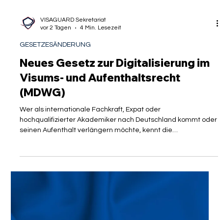
VISAGUARD Sekretariat
vor 2 Tagen
4 Min. Lesezeit
GESETZESÄNDERUNG
Neues Gesetz zur Digitalisierung im
Visums- und Aufenthaltsrecht
(MDWG)
Wer als internationale Fachkraft, Expat oder
hochqualifizierter Akademiker nach Deutschland kommt oder
seinen Aufenthalt verlängern möchte, kennt die
Herausforderung: Lange Wartezeiten auf Termine bei der
Ausländerbehörde, doppelt einzureichende Dokumente und
bürokratische Hürden prägen oft den Alltag. Mit dem am 9.
Juli 2026 vom Bundestag beschlossenen
Migrationsverwaltungsdigitalisierungsweiterentwicklungsges
etz – kurz MDWG – soll die Migrationsverwaltung nun
umfassend digi