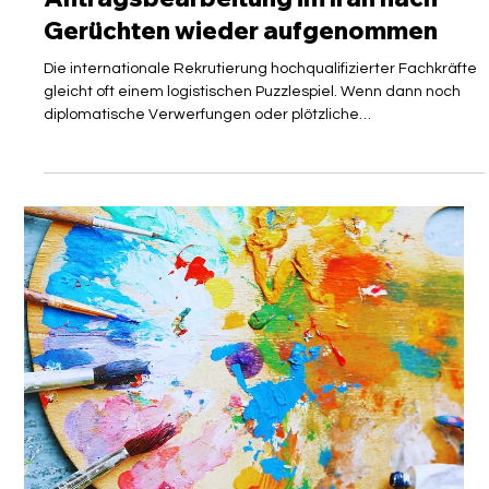
Sicherung des Lebensunterhalts und der Beantragung von
Aufenthaltserlaubnissen ankom
VISAGUARD Sekretariat
19. Juni
3 Min. Lesezeit
VERWALTUNG UND BEHÖRDEN
Antragsbearbeitung im Iran nach