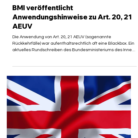
VISAGUARD Sekretariat
22. Juli
4 Min. Lesezeit
GESETZESÄNDERUNG
BMI veröffentlicht
Anwendungshinweise zu Art. 20, 21
AEUV
Die Anwendung von Art. 20, 21 AEUV (sogenannte
Rückkehrfälle) war aufenthaltsrechtlich oft eine Blackbox. Ein
aktuelles Rundschreiben des Bundesministeriums des Innern
(BMI) vom 12. Juni 2026 bringt eine wegweisende Kehrtwende
in die Verwaltungspraxis. Unter Einbeziehung neuester
Grundsatzurteile des Europäischen Gerichtshofs (EuGH) stellt
das BMI unmissverständlich klar, wie die Aufenthaltsrechte
drittstaatsangehöriger Elternteile von Unionsbürgerkindern
zu schützen sind. Al