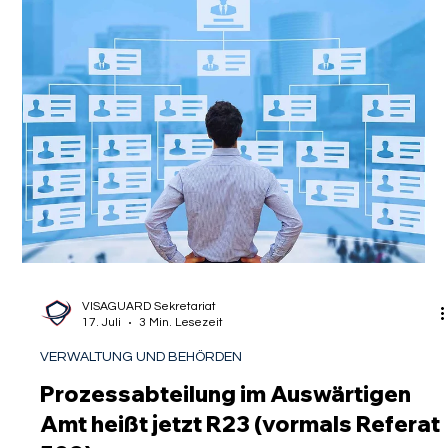
Verheißung groß: Einwanderung sollte drastisch reduziert, die
Kontrolle über die eigenen Grenzen vollständig zurückerlangt
werden. Heute, genau zehn Jahre nach dem Referendum,
blicken wir im Jahr 2026 auf eine Realität, die diese
Versprechen auf den Kopf gestellt hat. Die offizielle
Datenlage des britischen Migration Observatory zeigt
unmissverständlich, dass die Nettozuwanderung nach
Großbritannien nach dem EU-Austr