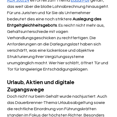
AZR 300/24
 ein Urteil zum Thema 
Equal Pay
 gefällt, 
das weit über die bloße Lohnabrechnung hinausgeht. 
Für uns Juristen und für Sie als Unternehmer 
bedeutet dies eine noch striktere 
Auslegung des 
Entgeltgleichheitsgebots
. Es reicht nicht mehr aus, 
Gehaltsunterschiede mit vagen 
Verhandlungsgeschicken zu rechtfertigen. Die 
Anforderungen an die Darlegungslast haben sich 
verschärft, was eine lückenlose und objektive 
Strukturierung Ihrer Vergütungssysteme 
unumgänglich macht. Wer hier schläft, öffnet Tür und 
Tor für langwierige Entschädigungsklagen.
Urlaub, Aktien und digitale 
Zugangswege
Doch nicht nur beim Gehalt wurde nachjustiert. Auch 
das Dauerbrenner-Thema Urlaubsabgeltung sowie 
die rechtliche Einordnung von Führungskräften 
standen im Fokus der höchsten Richter. Besonders 