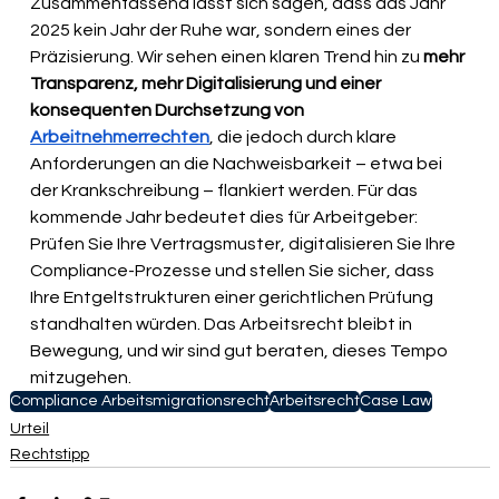
Zusammenfassend lässt sich sagen, dass das Jahr 
2025 kein Jahr der Ruhe war, sondern eines der 
Präzisierung. Wir sehen einen klaren Trend hin zu 
mehr 
Transparenz, mehr Digitalisierung und einer 
konsequenten Durchsetzung von 
Arbeitnehmerrechten
, die jedoch durch klare 
Anforderungen an die Nachweisbarkeit – etwa bei 
der Krankschreibung – flankiert werden. Für das 
kommende Jahr bedeutet dies für Arbeitgeber: 
Prüfen Sie Ihre Vertragsmuster, digitalisieren Sie Ihre 
Compliance-Prozesse und stellen Sie sicher, dass 
Ihre Entgeltstrukturen einer gerichtlichen Prüfung 
standhalten würden. Das Arbeitsrecht bleibt in 
Bewegung, und wir sind gut beraten, dieses Tempo 
mitzugehen.
Compliance Arbeitsmigrationsrecht
Arbeitsrecht
Case Law
Urteil
Rechtstipp