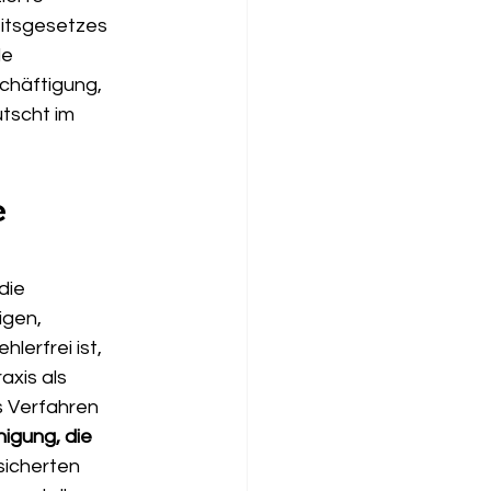
itsgesetzes 
le 
chäftigung, 
tscht im 
 
die 
gen, 
lerfrei ist, 
axis als 
s Verfahren 
igung, die 
sicherten 