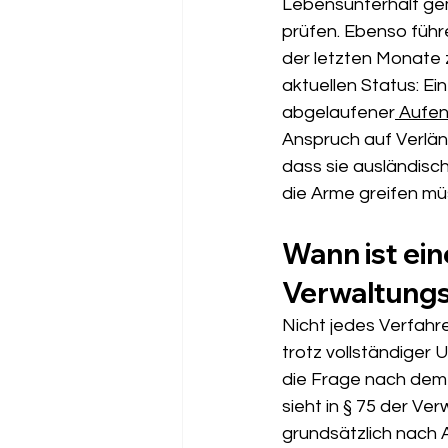
Lebensunterhalt gem
prüfen. Ebenso führ
der letzten Monate z
aktuellen Status: E
abgelaufener
 Aufen
Anspruch auf Verlän
dass sie ausländisc
die Arme greifen mü
Wann ist ein
Verwaltungsg
Nicht jedes Verfahr
trotz vollständiger 
die Frage nach dem s
sieht in § 75 der Ve
grundsätzlich nach 