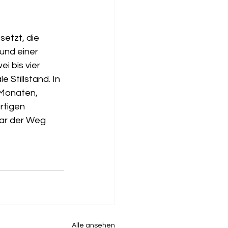
etzt, die 
 und einer 
i bis vier 
Stillstand. In 
 Monaten, 
rtigen 
ar der Weg 
Alle ansehen