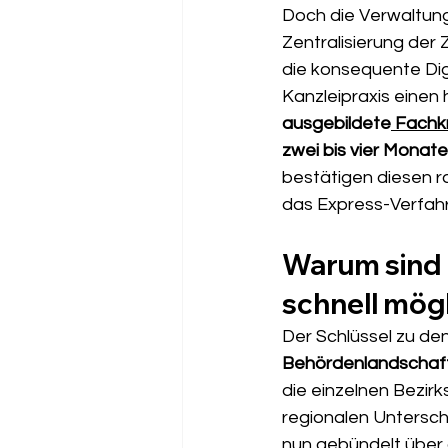
Doch die Verwaltung
Zentralisierung der
die konsequente Digi
Kanzleipraxis einen
ausgebildete
 Fachk
zwei bis vier Monat
bestätigen diesen ra
das Express-Verfah
Warum sind E
schnell mög
Der Schlüssel zu den
Behördenlandschaft 
die einzelnen Bezirk
regionalen Untersch
nun gebündelt über