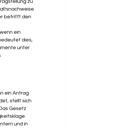
ragstellung zu 
haltsnachweise 
 betrifft den 
 wenn ein 
edeutet dies, 
umente unter 
.
n ein Antrag 
t, stellt sich 
 Das Gesetz 
keitsklage 
ntern und in 