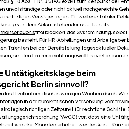
äß § 10 Abs. 1 Nr. 3 StAG exakt zum Zeitpunkt der Ant
en unvollständige oder nicht aktuell nachgereichte Ge
u sofortigen Verzögerungen. Ein weiterer fataler Fehler
in knapp vor dem Ablauf stehender oder bereits 
thaltserlaubnis
titel blockiert das System häufig, selbst
gerung besteht. Für HR-Abteilungen und Arbeitgeber b
hen Talenten bei der Bereitstellung tagesaktueller Dok
ssen, um den Prozess nicht ungewollt zu verlangsamen
e Untätigkeitsklage beim 
ericht Berlin sinnvoll?
en läuft vollautomatisch in wenigen Wochen durch. Wen
Unterlagen in der bürokratischen Versenkung verschwinde
trategisch richtigen Zeitpunkt für rechtliche Schritte.
rwaltungsgerichtsordnung (VwGO) vor, dass eine Untätig
Ablauf von drei Monaten erhoben werden kann. Kanzleii