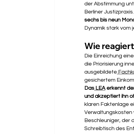
der Abstimmung unter
Berliner Justizpraxis.
sechs bis neun Mon
Dynamik stark vom j
Wie reagiert
Die Einreichung eine
die Priorisierung in
ausgebildete
 Fachk
gesichertem Einkomm
Das
 LEA
 erkennt de
und akzeptiert ihn o
klaren Faktenlage e
Verwaltungskosten ve
Beschleuniger, der 
Schreibtisch des Ent