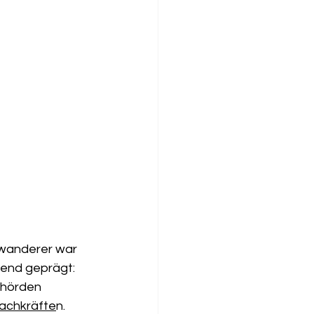
uwanderer war 
gend geprägt: 
ehörden 
Fachkräfte
n. 