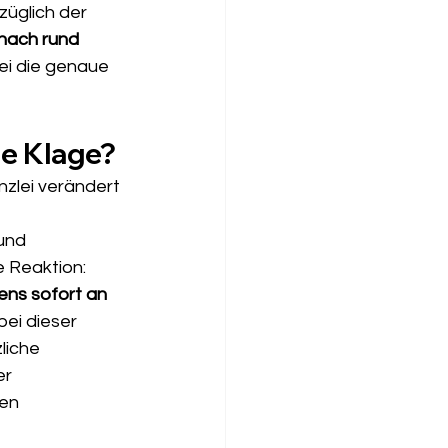
züglich der 
nach rund 
ei die genaue 
he Klage?
nzlei verändert 
und 
 Reaktion: 
ens sofort an 
ei dieser 
liche 
r 
en 