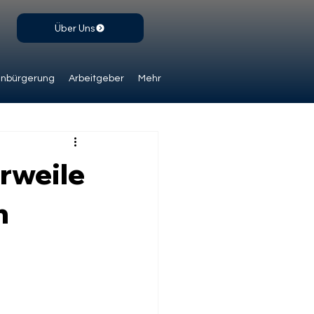
Über Uns
inbürgerung
Arbeitgeber
Mehr
erweile
h