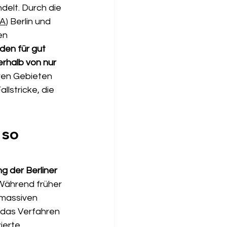
elt. Durch die 
A
) Berlin und 
en 
den für gut 
erhalb von nur 
ren Gebieten 
lstricke, die 
 so 
g der Berliner 
 Während früher 
 massiven 
 das Verfahren 
ierte 