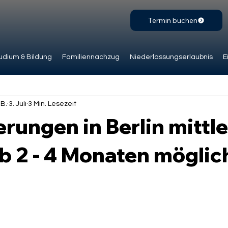
Termin buchen
udium & Bildung
Familiennachzug
Niederlassungserlaubnis
E
.B.
3. Juli
3 Min. Lesezeit
rungen in Berlin mittl
b 2 - 4 Monaten möglic