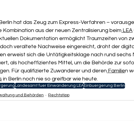
 Berlin hat das Zeug zum Express-Verfahren – vorausges
ie Kombination aus der neuen Zentralisierung beim
 LEA
ktuellen Dokumentation ermöglicht Traumzeiten von zwe
ch veraltete Nachweise eingereicht, droht der digitale 
n erweist sich die Untätigkeitsklage nach rund sechs
ert, als hocheffizientes Mittel, um die Behörde zur sofo
gen. Für qualifizierte Zuwanderer und deren
 Familie
n w
s
 in Berlin noch nie so greifbar wie heute.
rgerung
Landesamt fuer Einwanderung LEA
Einbuergerung Berlin
waltung und Behörden
Rechtstipp