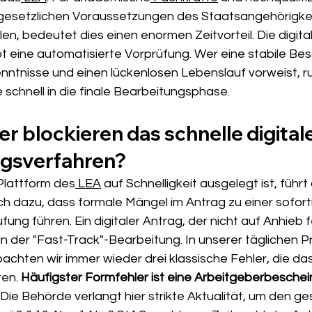
e gesetzlichen Voraussetzungen des Staatsangehörigke
len, bedeutet dies einen enormen Zeitvorteil. Die digita
t eine automatisierte Vorprüfung. Wer eine stabile Bes
nntnisse und einen lückenlosen Lebenslauf vorweist, ru
schnell in die finale Bearbeitungsphase.
r blockieren das schnelle digitale
gsverfahren?
 Plattform des
 LEA
 auf Schnelligkeit ausgelegt ist, führt 
h dazu, dass formale Mängel im Antrag zu einer soforti
ng führen. Ein digitaler Antrag, der nicht auf Anhieb feh
 in der "Fast-Track"-Bearbeitung. In unserer täglichen Pr
achten wir immer wieder drei klassische Fehler, die da
en. 
Häufigster Formfehler ist eine Arbeitgeberbeschein
 Die Behörde verlangt hier strikte Aktualität, um den ge