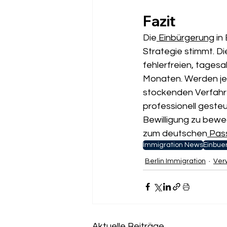
Fazit
Die
 Einbürgerung
 in
Strategie stimmt. D
fehlerfreien, tagesa
Monaten. Werden jedo
stockenden Verfahre
professionell gesteu
Bewilligung zu bewe
zum deutschen
 Pas
Immigration News
Einbue
Berlin Immigration
Ver
Aktuelle Beiträge