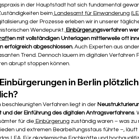
spraxis in der Hauptstadt hat sich fundamental gewand
 Zuständigkeiten beim
 Landesamt für Einwanderung
 (
LE
talisierung der Prozesse erleben wir in unserer täglich
 historischen Wendepunkt.
Einbürgerung
sverfahren wer
raft
en mit vollständigen Unterlagen mittlerweile oft inn
en erfolgreich abgeschlossen.
 Auch Experten aus ande
santen Trend. Dennoch lauern im digitalen Verfahren Fal
ren abrupt stoppen können.
inbürgerungen in Berlin plötzlich
lich?
 beschleunigten Verfahren liegt in der 
Neustrukturierun
und der Einführung des digitalen Antragsverfahrens
.
sämter für die
 Einbürgerung
 zuständig waren – was zu
ieden und extremen Bearbeitungsstaus führte –, läuft
 das
 LEA
. Für akademische
 Fachkräfte
 und hochqualifiz