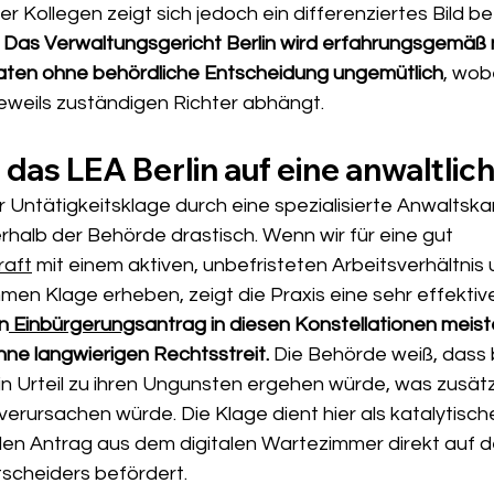
 Kollegen zeigt sich jedoch ein differenziertes Bild be
 
Das Verwaltungsgericht Berlin wird erfahrungsgemäß 
aten ohne behördliche Entscheidung ungemütlich
, wob
eweils zuständigen Richter abhängt. 
 das LEA Berlin auf eine anwaltlic
r Untätigkeitsklage durch eine spezialisierte Anwaltska
nerhalb der Behörde drastisch. Wenn wir für eine gut 
raft
 mit einem aktiven, unbefristeten Arbeitsverhältnis 
en Klage erheben, zeigt die Praxis eine sehr effektive
n
 Einbürgerung
santrag in diesen Konstellationen meist
hne langwierigen Rechtsstreit.
 Die Behörde weiß, dass b
in Urteil zu ihren Ungunsten ergehen würde, was zusätz
rursachen würde. Die Klage dient hier als katalytische
den Antrag aus dem digitalen Wartezimmer direkt auf d
scheiders befördert. 