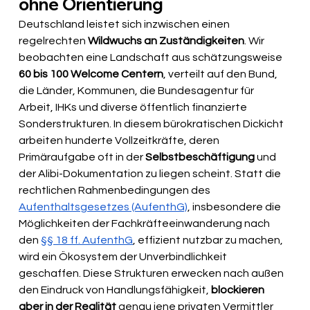
ohne Orientierung
Deutschland leistet sich inzwischen einen 
regelrechten 
Wildwuchs an Zuständigkeiten
. Wir 
beobachten eine Landschaft aus schätzungsweise 
60 bis 100 Welcome Centern
, verteilt auf den Bund, 
die Länder, Kommunen, die Bundesagentur für 
Arbeit, IHKs und diverse öffentlich finanzierte 
Sonderstrukturen. In diesem bürokratischen Dickicht 
arbeiten hunderte Vollzeitkräfte, deren 
Primäraufgabe oft in der 
Selbstbeschäftigung 
und 
der Alibi-Dokumentation zu liegen scheint. Statt die 
rechtlichen Rahmenbedingungen des 
Aufenthaltsgesetzes (AufenthG)
, insbesondere die 
Möglichkeiten der Fachkräfteeinwanderung nach 
den 
§§ 18 ff. AufenthG
, effizient nutzbar zu machen, 
wird ein Ökosystem der Unverbindlichkeit 
geschaffen. Diese Strukturen erwecken nach außen 
den Eindruck von Handlungsfähigkeit, 
blockieren 
aber in der Realität 
genau jene privaten Vermittler 