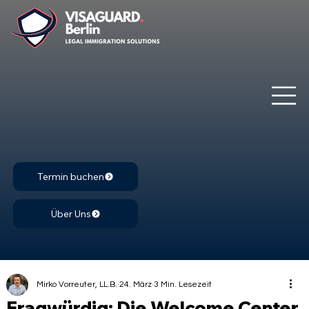
Termin buchen
Über Uns
Mirko Vorreuter, LL.B.
24. März
3 Min. Lesezeit
Fragwürdig: Die Welcome Center