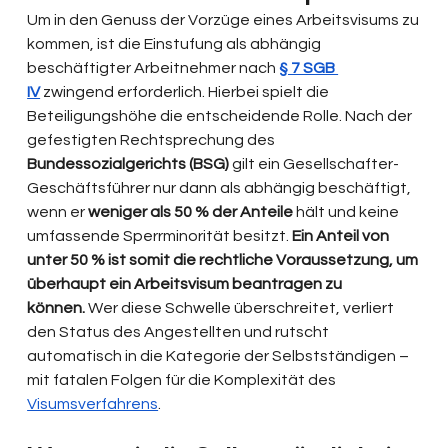
Um in den Genuss der Vorzüge eines Arbeitsvisums zu 
kommen, ist die Einstufung als abhängig 
beschäftigter Arbeitnehmer nach 
§ 7 SGB 
IV
 zwingend erforderlich. Hierbei spielt die 
Beteiligungshöhe die entscheidende Rolle. Nach der 
gefestigten Rechtsprechung des 
Bundessozialgerichts (BSG)
 gilt ein Gesellschafter-
Geschäftsführer nur dann als abhängig beschäftigt, 
wenn er 
weniger als 50 % der Anteile
 hält und keine 
umfassende Sperrminorität besitzt. 
Ein Anteil von 
unter 50 % ist somit die rechtliche Voraussetzung, um 
überhaupt ein Arbeitsvisum beantragen zu 
können.
 Wer diese Schwelle überschreitet, verliert 
den Status des Angestellten und rutscht 
automatisch in die Kategorie der Selbstständigen – 
mit fatalen Folgen für die Komplexität des 
Visumsverfahrens
.