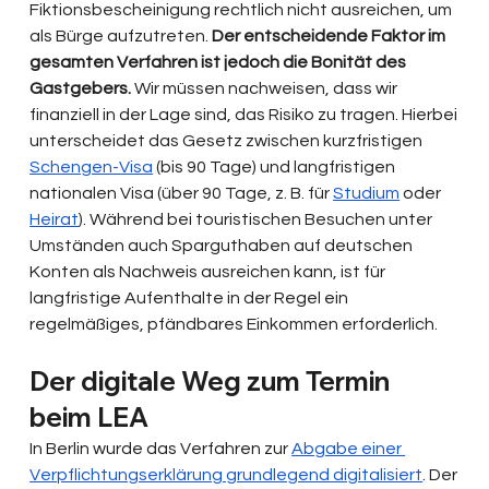
Fiktionsbescheinigung rechtlich nicht ausreichen, um 
als Bürge aufzutreten. 
Der entscheidende Faktor im 
gesamten Verfahren ist jedoch die Bonität des 
Gastgebers.
 Wir müssen nachweisen, dass wir 
finanziell in der Lage sind, das Risiko zu tragen. Hierbei 
unterscheidet das Gesetz zwischen kurzfristigen 
Schengen-Visa
 (bis 90 Tage) und langfristigen 
nationalen Visa (über 90 Tage, z. B. für 
Studium
 oder 
Heirat
). Während bei touristischen Besuchen unter 
Umständen auch Sparguthaben auf deutschen 
Konten als Nachweis ausreichen kann, ist für 
langfristige Aufenthalte in der Regel ein 
regelmäßiges, pfändbares Einkommen erforderlich.
Der digitale Weg zum Termin 
beim LEA
In Berlin wurde das Verfahren zur 
Abgabe einer 
Verpflichtungserklärung grundlegend digitalisiert
. Der 