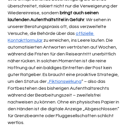
überschreitet, riskiert nicht nur die Verweigerung der 
Wiedereinreise, sondern 
bringt auch seinen 
laufenden Aufenthaltstitel in Gefahr
. Wir sehen in 
unserer Beratungspraxis oft, dass verzweifelte 
Versuche, die Behörde über das 
offizielle 
Kontaktformular
 zu erreichen, ins Leere laufen. Die 
automatisierten Antworten vertrösten auf Wochen, 
während die Fristen für den Reiseantritt unerbittlich 
näher rücken. In solchen Momenten ist die reine 
Hoffnung auf ein baldiges Eintreffen der Post kein 
guter Ratgeber. Es braucht eine proaktive Strategie, 
um den Status der 
„Fiktionswirkung
“ – also das 
Fortbestehen des bisherigen Aufenthaltsrechts 
während der Bearbeitungszeit – zweifelsfrei 
nachweisen zu können. Ohne ein physisches Papier in 
den Händen ist die digitale Anzeige „Abgeschlossen“ 
für Grenzbeamte oder Fluggesellschaften schlicht 
wertlos.