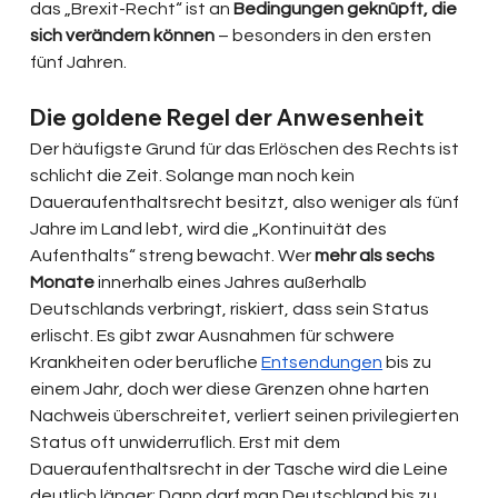
das „Brexit-Recht“ ist an 
Bedingungen geknüpft, die 
sich verändern können
 – besonders in den ersten 
fünf Jahren.
Die goldene Regel der Anwesenheit
Der häufigste Grund für das Erlöschen des Rechts ist 
schlicht die Zeit. Solange man noch kein 
Daueraufenthaltsrecht besitzt, also weniger als fünf 
Jahre im Land lebt, wird die „Kontinuität des 
Aufenthalts“ streng bewacht. Wer 
mehr als sechs 
Monate
 innerhalb eines Jahres außerhalb 
Deutschlands verbringt, riskiert, dass sein Status 
erlischt. Es gibt zwar Ausnahmen für schwere 
Krankheiten oder berufliche 
Entsendungen
 bis zu 
einem Jahr, doch wer diese Grenzen ohne harten 
Nachweis überschreitet, verliert seinen privilegierten 
Status oft unwiderruflich. Erst mit dem 
Daueraufenthaltsrecht in der Tasche wird die Leine 
deutlich länger: Dann darf man Deutschland bis zu 