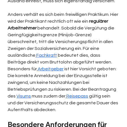
Ausland einreist, muss sich eigenständig versichern.
Anders verhält es sich beim freiwilligen Praktikum. Hier 
wird der Praktikant rechtlich oft wie ein 
regulärer 
Arbeitnehmer
 behandelt. Sobald die Vergütung die 
Geringfügigkeitsgrenze (Minijob-Grenze) 
überschreitet, tritt die Versicherungspflicht in allen 
Zweigen der Sozialversicherung ein. Für eine 
ausländische
Fachkraft
 bedeutet dies, dass 
Beiträge direkt vom Bruttolohn abgeführt werden. 
Besonders für
Arbeitgeber
 ist hier Vorsicht geboten: 
Die korrekte Anmeldung bei der Einzugsstelle ist 
zwingend, um keine Nachzahlungen bei 
Betriebsprüfungen zu riskieren. Bei der Beantragung 
des 
Visums
 muss zudem der
Reisepass
 gültig sein 
und der Versicherungsschutz die gesamte Dauer des 
Aufenthalts abdecken.
Besondere Anforderungen für 