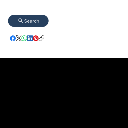
Search
Impressum
VISAGUARD.
www.visaguar
Datenschutz
Berlin
d.berlin
Mühlenstr. 8a
welcome@vis
©2022 - 2026