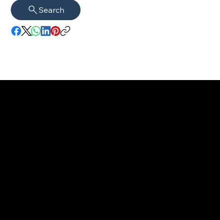
Search
Impressum
VISAGUARD.
www.visaguar
Datenschutz
Berlin
d.berlin
Mühlenstr. 8a
welcome@vis
©2022 - 2026
14167 Berlin​
aguard.berlin
VISAGUARD.Berli