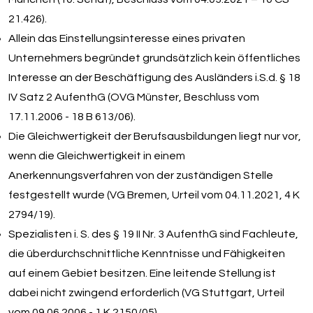
21.426).
Allein das Einstellungsinteresse eines privaten
Unternehmers begründet grundsätzlich kein öffentliches
Interesse an der Beschäftigung des Ausländers i.S.d. § 18
IV Satz 2 AufenthG (OVG Münster, Beschluss vom
17.11.2006 - 18 B 613/06).
Die Gleichwertigkeit der Berufsausbildungen liegt nur vor,
wenn die Gleichwertigkeit in einem
Anerkennungsverfahren von der zuständigen Stelle
festgestellt wurde (VG Bremen, Urteil vom 04.11.2021, 4 K
2794/19).
Spezialisten i. S. des § 19 II Nr. 3 AufenthG sind Fachleute,
die überdurchschnittliche Kenntnisse und Fähigkeiten
auf einem Gebiet besitzen. Eine leitende Stellung ist
dabei nicht zwingend erforderlich (VG Stuttgart, Urteil
vom 09.06.2006 - 1 K 2150/05).