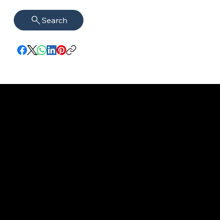
Search
Impressum
VISAGUARD.
www.visaguar
Datenschutz
Berlin
d.berlin
Mühlenstr. 8a
welcome@vis
©2022 - 2026
14167 Berlin​
aguard.berlin
VISAGUARD.Berli