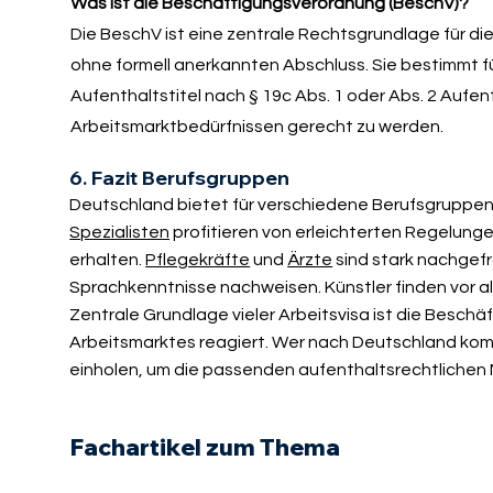
Was ist die Beschäftigungsverordnung (BeschV)?
Die BeschV ist eine zentrale Rechtsgrundlage für d
ohne formell anerkannten Abschluss. Sie bestimmt 
Aufenthaltstitel nach § 19c Abs. 1 oder Abs. 2 Aufe
Arbeitsmarktbedürfnissen gerecht zu werden.
6. Fazit Berufsgruppen
Deutschland bietet für verschiedene Berufsgruppe
Spezialisten
profitieren von erleichterten Regelung
erhalten.
Pflegekräfte
und
Ärzte
sind stark nachgefr
Sprachkenntnisse nachweisen. Künstler finden vor al
Zentrale Grundlage vieler Arbeitsvisa ist die Besch
Arbeitsmarktes reagiert. Wer nach Deutschland komm
einholen, um die passenden aufenthaltsrechtlichen 
Fachartikel zum Thema