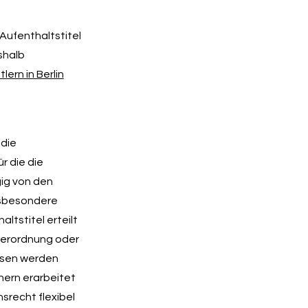
 Aufenthaltstitel
eshalb
ern in Berlin
 die
r die die
ig von den
nsbesondere
ltstitel erteilt
verordnung oder
ssen werden
nern erarbeitet
srecht flexibel