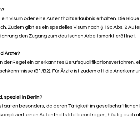
n?
ein Visum oder eine Aufenthaltserlaubnis erhalten. Die Blaue
. Zudem gibt es ein spezielles Visum nach § 19c Abs. 2 Aufent
rfahrung den Zugang zum deutschen Arbeitsmarkt eröffnet.
nd Ärzte?
n der Regel ein anerkanntes Berufsqualifikationsverfahren, e
hkenntnisse (B1/B2). Für Ärzte ist zudem oft die Anerkennu
speziell in Berlin?
tstaaten besonders, da deren Tätigkeit im gesellschaftlichen I
nkompliziert einen Aufenthaltstitel beantragen, häufig auch a