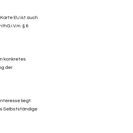
 Karte EU ist auch
hG i.V.m. § 6
in konkretes
ng der
nteresse liegt.
ls Selbstständige