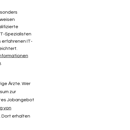
esonders
weisen
ifizierte
 IT-Spezialisten
 erfahrenen IT-
ichtert.
Informationen
n
.
ige Ärzte. Wer
isum zur
retes Jobangebot
g von
 Dort erhalten