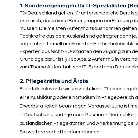
1. Sonderregelungen für IT-Spezialisten (B
Für Deutschland gelten für unterschiedliche Beruf
praktisch, dass diese Berufsgruppen bei Erfüllung 
müssen. Die meisten Aufenthaltsausnahmen gelten fü
Fachkräfte aus dem Ausland sind gefragter denn je.
sogar ohne formell anerkannten Hochschulabschluss e
Experten aus Nicht-EU-Staaten den Zugang zum deut
Grundlage dafür ist § 19c Abs. 2 AufenthG in Verbin
zum Thema Aufenthalt von IT-Experten in Deutschl
2. Pflegekräfte und Ärzte
Ebenfalls relevante visumsrechtliche Themen ergebe
eine Ausbildung oder ein Studium im Pflegebereich 
Erwerbstätigkeit beantragen. Voraussetzung ist mei
in Deutschland und – je nach Position – Deutschke
ausländischen Pflegekräften
und
Anerkennung der A
Sie weitere vertiefte Informationen.