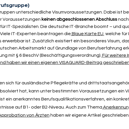
erufsgruppe)
sgruppen unterschiedliche Visumvoraussetzungen. Dabei ist b
der Voraussetzungen
keinen abgeschlossenen Abschluss
nach
r IT-Spezialisten. Die deutsche IT-Branche boomt – und qual
 Viele IT-Experten beantragen die
Blaue Karte EU
, welche für
rwerbbar ist. Zusätzlich existiert ein besonderes Visum, das
schen Arbeitsmarkt auf Grundlage von Berufserfahrung erle
dung mit § 6 BeschV (Beschäftigungsverordnung).
Für weitere 
and haben wir einen eigenen VISAGUARD-Beitrag geschriebe
n sich für ausländische Pflegekräfte und drittstaatsangehör
absolviert hat, kann unter bestimmten Voraussetzungen ein V
st ein anerkanntes Berufsqualifikationsverfahren, ein konk
nntnisse auf B1- oder B2-Niveau. Auch zum Thema
Anerkennun
pprobation von Ärzten
haben wir eigene Artikel geschrieben.