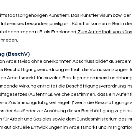
drittstaatsangehörigen Künstlern. Das Künstler Visum bzw. der
n Interesses besonders priviligiert. Künstler können in Berlin d
el beantragen (z.B. als Freelancer).
Zum Aufenthalt von Künstl
chrieben
.
ng (BeschV)
g von Arbeitsvisa ohne anerkannten Abschluss bildet außerdem
Die Beschäftigungsverordnung enthält die Voraussetzungen fü
n Arbeitsmarkt für einzelne Berufsgruppen (meist unabhäng
ründende Wirkung entfaltet die Beschäftigungsverordnung i
altsgesetzes
(AufenthG), welche bestimmen, dass ein Aufentha
ine Zustimmungsfähigkeit regelt ("wenn die Beschäftigungs
ss der Ausländer zur Ausübung dieser Beschäftigung zugela
m für Arbeit und Soziales sowie dem Bundesministerium des In
m auf aktuelle Entwicklungen im Arbeitsmarkt und im Migration