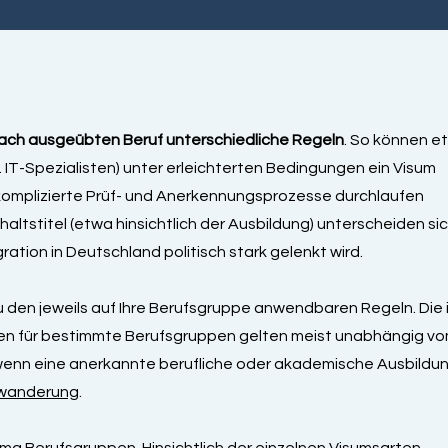
nach ausgeübten Beruf unterschiedliche Regeln
. So können e
T-Spezialisten) unter erleichterten Bedingungen ein Visum
mplizierte Prüf- und Anerkennungsprozesse durchlaufen
ltstitel (etwa hinsichtlich der Ausbildung) unterscheiden si
gration in Deutschland politisch stark gelenkt wird.
zu den jeweils auf Ihre Berufsgruppe anwendbaren Regeln. Die 
ten für bestimmte Berufsgruppen gelten meist unabhängig v
(wenn eine anerkannte berufliche oder akademische Ausbildu
nwanderung
.
ma Berufsgruppen. Hinsichtlich der einzelnen Visumsarten