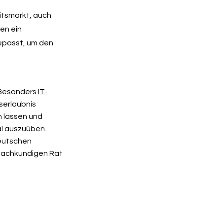
itsmarkt, auch
en ein
gepasst, um den
 Besonders
IT-
serlaubnis
n lassen und
al auszuüben.
deutschen
 fachkundigen Rat