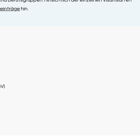
einträge
​ hin.
V)