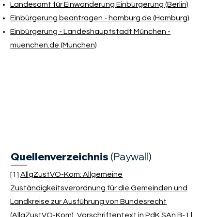
Landesamt für Einwanderung Einbürgerung (Berlin)
Einbürgerung beantragen - hamburg.de (Hamburg)
Einbürgerung - Landeshauptstadt München -
muenchen.de (München)
Quellenverzeichnis
(Paywall)
[1]
AllgZustVO-Kom: Allgemeine
Zuständigkeitsverordnung für die Gemeinden und
Landkreise zur Ausführung von Bundesrecht
(AllgZustVO-Kom), Vorschriftentext in PdK SAn B-1 |