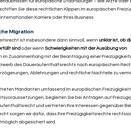
rlaubnissen für europäische Staatsbürger – wie Ärzte oder 
hiffen Sie diese rechtlichen Klippen im europäischen Freizü
internationalen Karriere oder Ihres Business.
he Migration
eitsrecht ist insbesondere dann sinnvoll, wenn
unklar ist, ob d
füllt sind
oder wenn
Schwierigkeiten mit der Ausübung von
n im Zusammenhang mit der Beantragung einer Freizügigkeits
 Erwerb des Daueraufenthaltsrechts nach europäischem Rech
erzögerungen, Ablehnungen und rechtliche Nachteile zu verm
treten Mandanten umfassend im europäischen Freizügigkeit
keitsvoraussetzungen, begleiten Sie bei Anträgen auf Freizügi
ufenthaltsrecht und vertreten Ihre Interessen gegenüber B
echt sorgen wir dafür, dass Ihre Freizügigkeitsrechte rechtssi
tmöglich abgesichert wird.