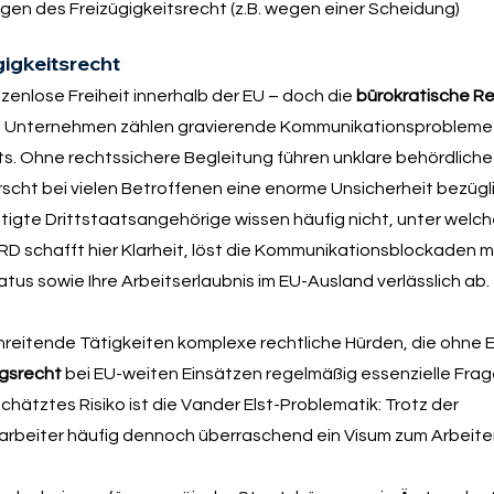
en des Freizügigkeitsrecht (z.B. wegen einer Scheidung)
igkeitsrecht
zenlose Freiheit innerhalb der EU – doch die
bürokratische Rea
nd Unternehmen zählen gravierende Kommunikationsprobleme
. Ohne rechtssichere Begleitung führen unklare behördlich
rscht bei vielen Betroffenen eine enorme Unsicherheit bezügl
htigte Drittstaatsangehörige wissen häufig nicht, unter welc
D schafft hier Klarheit, löst die Kommunikationsblockaden m
tus sowie Ihre Arbeitserlaubnis im EU-Ausland verlässlich ab.
itende Tätigkeiten komplexe rechtliche Hürden, die ohne E
ngsrecht
bei EU-weiten Einsätzen regelmäßig essenzielle Frag
chätztes Risiko ist die Vander Elst-Problematik: Trotz der
itarbeiter häufig dennoch überraschend ein Visum zum Arbeit