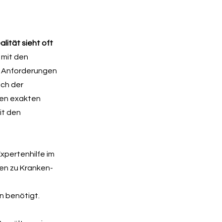
lität sieht oft
 mit den
e Anforderungen
ich der
hen exakten
it den
xpertenhilfe im
en zu Kranken-
en benötigt.