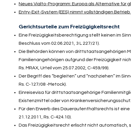
Neues Vialto-Programm: Europa als Alternative für gl
Entry-Exit-System (EES) nimmt vollständigen Betrieb
Gerichtsurteile zum Freizügigkeitsrecht
Eine Freizügigkeitsberechtigung stellt keinen im Si
Beschluss vom 02.06.2021, 3 L 227/21).
Die Behörden können von drittstaatsangehörigen Mitg
Familienangehörigen aufgrund der Freizügigkeit nic
Rs. MRAX, Urteil vom 25.07.2002, C-459/99).
Der Begriff des “begleiten” und “nachziehen” im Sinn
Rs. C-127/08 -Metock).
Einreisevisa für drittstaatsangehörige Familienmit
Existenzmittel oder von Krankenversicherungsschutz (V
Für den Erwerb des Daueraufenthaltsrechts ist eine 
21.12.2011, Rs. C-424.10).
Das Freizügigkeitsrecht erlischt nicht automatisch