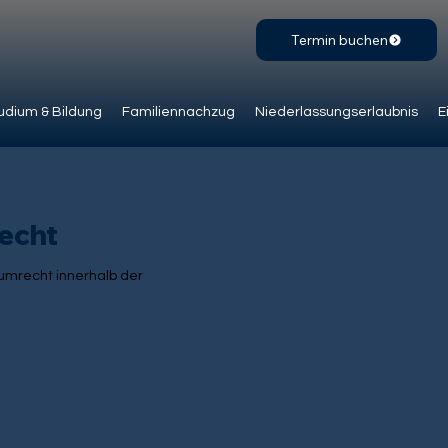
Termin buchen
udium & Bildung
Familiennachzug
Niederlassungserlaubnis
E
echt
umrecht innerhalb der