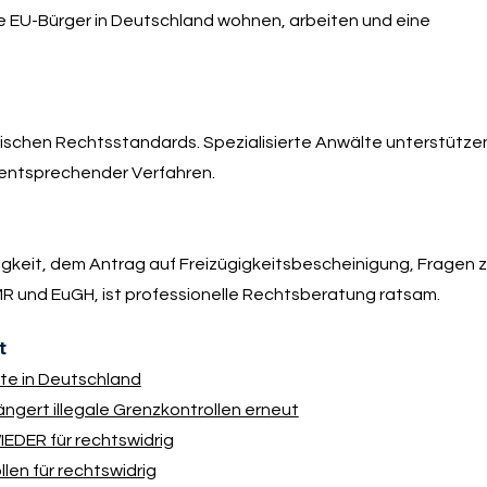
ie EU-Bürger in Deutschland wohnen, arbeiten und eine
ischen Rechtsstandards. Spezialisierte Anwälte unterstützen
 entsprechender Verfahren.
igkeit, dem Antrag auf Freizügigkeitsbescheinigung, Fragen z
R und EuGH, ist professionelle Rechtsberatung ratsam.
t
te in Deutschland
ngert illegale Grenzkontrollen erneut
EDER für rechtswidrig
len für rechtswidrig