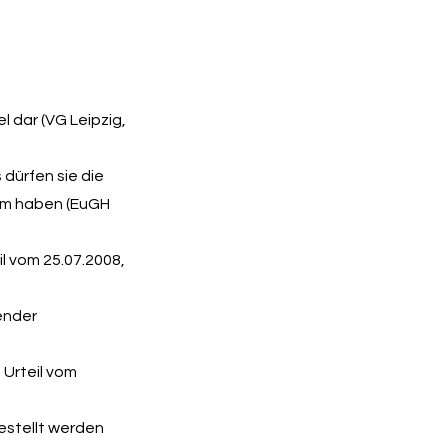
 dar (VG Leipzig,
dürfen sie die
sum haben (EuGH
l vom 25.07.2008,
ender
 Urteil vom
estellt werden