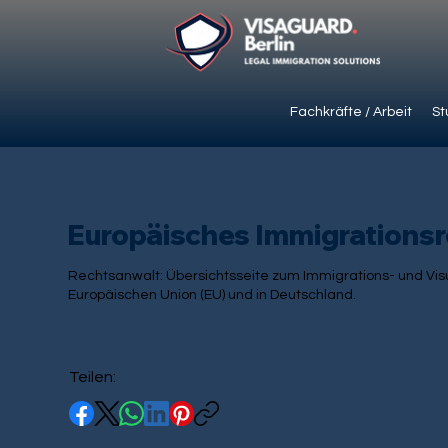
Fachkräfte / Arbeit
St
Europäisches Immigrationsr
Rechtsanwalt: Übersichtsseite zum Immigrations- und Vis
Europäischen Union (EU) und in Deutschland.
Teilen: