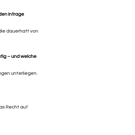
den infrage
die dauerhaft von
fig – und welche
ngen unterliegen.
das Recht auf