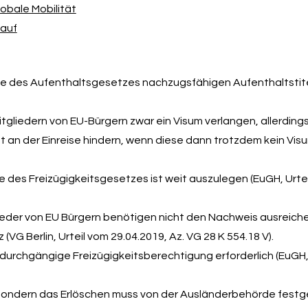
obale Mobilität
 auf
nne des Aufenthaltsgesetzes nachzugsfähigen Aufenthaltstitel
liedern von EU-Bürgern zwar ein Visum verlangen, allerdings 
ht an der Einreise hindern, wenn diese dann trotzdem kein Vi
e des Freizügigkeitsgesetzes ist weit auszulegen (EuGH, Urtei
glieder von EU Bürgern benötigen nicht den Nachweis ausreich
G Berlin, Urteil vom 29.04.2019, Az. VG 28 K 554.18 V).
durchgängige Freizügigkeitsberechtigung erforderlich (EuGH,
, sondern das Erlöschen muss von der Ausländerbehörde festg