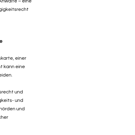
Anwälte – eine
gigkeitsrecht
ie
karte, einer
t kann eine
eiden.
srecht und
gkeits- und
ehörden und
cher