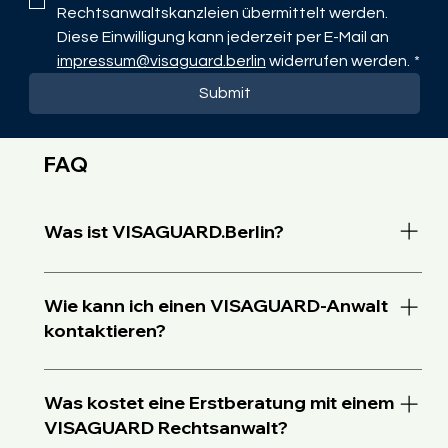
Rechtsanwaltskanzleien übermittelt werden. 
Diese Einwilligung kann jederzeit per E-Mail an 
impressum@visaguard.berlin
 widerrufen werden.
*
Submit
FAQ
Was ist VISAGUARD.Berlin?
VISAGUARD ist eine Plattform, die Ihnen hilft, 
schnell und unkompliziert einen passenden Anwalt 
Wie kann ich einen VISAGUARD-Anwalt
oder eine Anwältin im Migrationsrecht in 
kontaktieren?
Deutschland – insbesondere in Berlin – zu finden.
Sie füllen ein kurzes Online-Formular mit Ihren 
Angaben und Ihrem Anliegen aus und dann wird die 
Was kostet eine Erstberatung mit einem
Anfrage an einen VISAGUARD-Rechtsanwalt 
VISAGUARD Rechtsanwalt?
weitergeleitet. Der Rechtsanwalt wird sich dann 