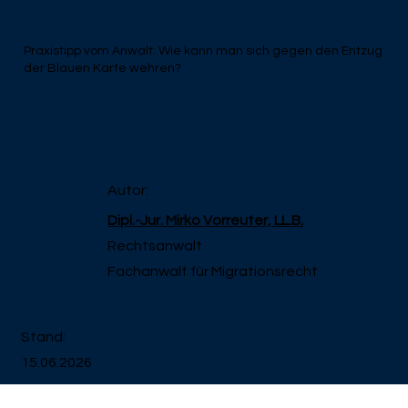
Karte
Praxistipp vom Anwalt: Wie kann man sich gegen den Entzug
der Blauen Karte wehren?
Autor:
Dipl.-Jur. Mirko Vorreuter, LL.B.
Rechtsanwalt
Fachanwalt für Migrationsrecht
Stand:
15.06.2026