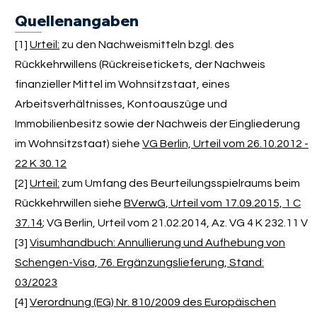
Quellenangaben
[1]
Urteil:
zu den Nachweismitteln bzgl. des
Rückkehrwillens (Rückreisetickets, der Nachweis
finanzieller Mittel im Wohnsitzstaat, eines
Arbeitsverhältnisses, Kontoauszüge und
Immobilienbesitz sowie der Nachweis der Eingliederung
im Wohnsitzstaat) siehe
VG Berlin, Urteil vom 26.10.2012 -
22 K 30.12
[2]
Urteil:
zum Umfang des Beurteilungsspielraums beim
Rückkehrwillen siehe
BVerwG, Urteil vom 17.09.2015, 1 C
37.14
; VG Berlin, Urteil vom 21.02.2014, Az. VG 4 K 232.11 V
[3]
Visumhandbuch: Annullierung und Aufhebung von
Schengen-Visa, 76. Ergänzungslieferung, Stand:
03/2023
[4]
Verordnung (EG) Nr. 810/2009 des Europäischen