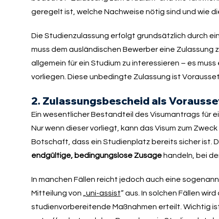
geregelt ist, welche Nachweise nötig sind und wie 
Die Studienzulassung erfolgt grundsätzlich durch ei
muss dem ausländischen Bewerber eine Zulassung zu e
allgemein für ein Studium zu interessieren – es mus
vorliegen. Diese unbedingte Zulassung ist Vorausset
2. Zulassungsbescheid als Vorausse
Ein wesentlicher Bestandteil des Visumantrags für 
Nur wenn dieser vorliegt, kann das Visum zum Zweck
Botschaft, dass ein Studienplatz bereits sicher ist.
endgültige, bedingungslose Zusage
handeln, bei de
In manchen Fällen reicht jedoch auch eine sogenan
Mitteilung von
„uni-assist
“ aus. In solchen Fällen wir
studienvorbereitende Maßnahmen erteilt. Wichtig ist 