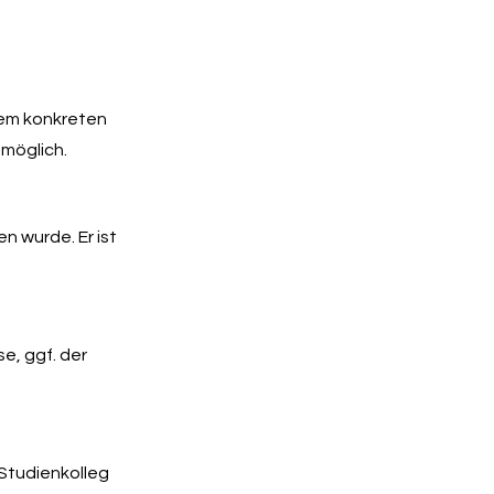
nem konkreten
 möglich.
n wurde. Er ist
e, ggf. der
Studienkolleg