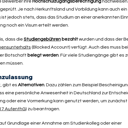
e Bewerber ihre
Hochschulzugangsberechtigung
nachweisen. 
geprüft. Je nach Herkunftsland und Vorbildung kann auch ein
 ist jedoch stets, dass das Studium an einer anerkannten Einr
g noch ein Visum erteilt werden.
s, dass die
Studiengebühren
bezahlt
wurden und dass der B
bensunterhalts
(Blocked Account) verfügt. Auch dies muss be
er Botschaft
belegt werden
. Für viele Studiengänge gibt es
den müssen.
enzulassung
, gibt es
Alternativen
. Dazu zählen zum Beispiel Bescheinigu
ss eine persönliche Anwesenheit in Deutschland zur Entsche
ng oder eine Vormerkung kann genutzt werden, um zunächst e
 17 AufenthG
) zu beantragen.
h auf Grundlage einer Annahme am Studienkolleg oder einer