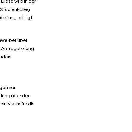
Diese wird in der
 Studienkolleg
ichtung erfolgt.
ewerber über
i Antragstellung
 zudem
ngen von
idung über den
in Visum für die