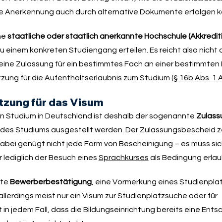
die Anerkennung auch durch alternative Dokumente erfolgen k
ne
staatliche oder staatlich anerkannte Hochschule (Akkredit
inem konkreten Studiengang erteilen. Es reicht also nicht a
s eine Zulassung für ein bestimmtes Fach an einer bestimmte
zung für die Aufenthaltserlaubnis zum Studium (
§ 16b Abs. 1
tzung für das Visum
ein Studium in Deutschland ist deshalb der sogenannte
Zulass
 des Studiums ausgestellt werden. Der Zulassungsbescheid z
 Dabei genügt nicht jede Form von Bescheinigung – es muss si
r lediglich der Besuch eines
Sprachkurses
als Bedingung erlaub
nte
Bewerberbestätigung
, eine Vormerkung eines Studienpla
d allerdings meist nur ein Visum zur Studienplatzsuche oder für
in jedem Fall, dass die Bildungseinrichtung bereits eine Ent