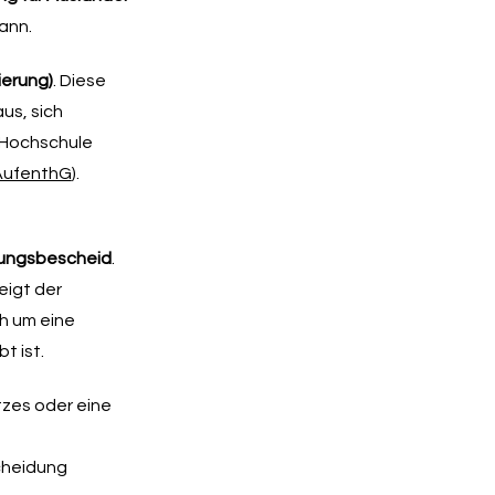
ann.
ierung)
. Diese
us, sich
n Hochschule
 AufenthG
).
ungsbescheid
.
eigt der
ch um eine
t ist.
tzes oder eine
scheidung