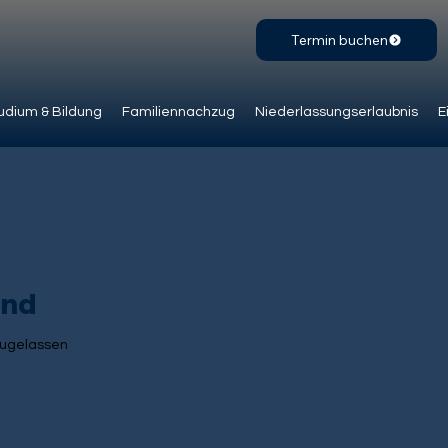
Termin buchen
udium & Bildung
Familiennachzug
Niederlassungserlaubnis
E
and
zugelassen