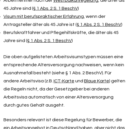
Arbeitnehmer nach der
Westbalkanregelung
, die älter als
45 Jahre sind (
§ 1 Abs. 2 S. 1 BeschV
)
Visum mit berufspraktischer Erfahrung
, wenn der
Antragsteller älter als 45 Jahre ist (
§ 1 Abs. 2 S. 1 BeschV
)
Berufskraftfahrer und Pflegehilfskräfte, die älter als 45
Jahre sind (
§ 1 Abs. 2 S. 1 BeschV
)
Die oben aufgelisteten Arbeitsvisumstypen müssen eine
entsprechende Altersversorgung nachweisen, wenn kein
Ausnahmefall besteht (siehe § 1 Abs. 2 BeschV). Für
andere Arbeitsvisa (z.B.
ICT-Karte
und
Blaue Karte
) gelten
die Regeln nicht, da der Gesetzgeber bei anderen
Arbeitsvisa automatisch von einer Altersversorgung
durch gutes Gehalt ausgeht.
Besonders relevant ist diese Regelung für Bewerber, die
ein Arbeitsangebot in Deutschland haben, aber nicht das