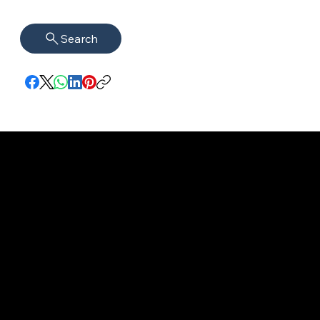
Search
Impressum
VISAGUARD.
www.visaguar
Datenschutz
Berlin
d.berlin
Mühlenstr. 8a
welcome@vis
©2022 - 2026