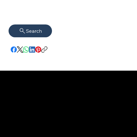
Search
Impressum
VISAGUARD.
www.visaguar
Datenschutz
Berlin
d.berlin