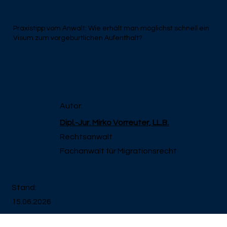
Visum
Praxistipp vom Anwalt: Wie erhält man möglichst schnell ein
Visum zum vorgeburtlichen Aufenthalt?
Autor:
Dipl.-Jur. Mirko Vorreuter, LL.B.
Rechtsanwalt
Fachanwalt für Migrationsrecht
Stand:
15.06.2026