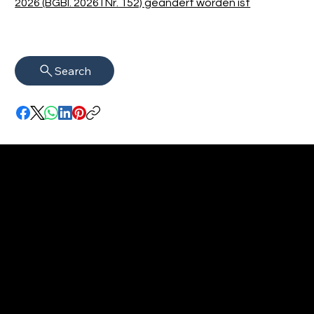
2026 (BGBl. 2026 I Nr. 152) geändert worden ist
Search
Impressum
VISAGUARD.
www.visaguar
Datenschutz
Berlin
d.berlin
Mühlenstr. 8a
welcome@vis