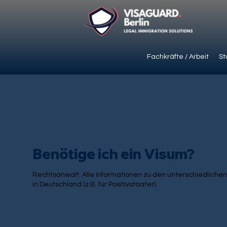
Fachkräfte / Arbeit
St
Benötige ich ein Visum?
Rechtsanwalt: Alle Informationen zu den unterschiedlichen
in Deutschland (z.B. für Positivstaater).