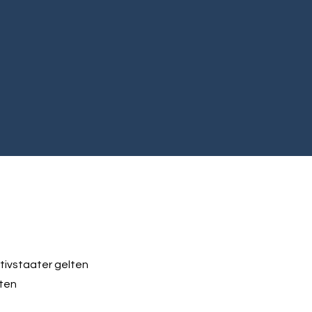
itivstaater gelten
lten