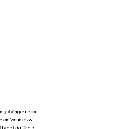
angehöriger unter
n ein Visum bzw.
 bildet dafür die