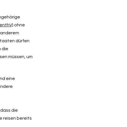
Angehörige
enthV)
ohne
r anderem
Staaten dürfen
 die
eisen müssen, um
and eine
 Andere
, dass die
e reisen bereits