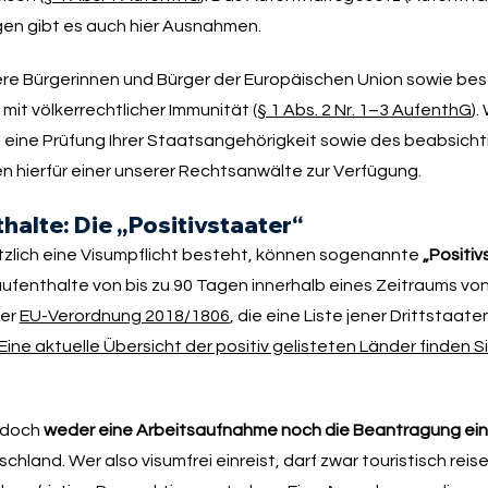
gen gibt es auch hier Ausnahmen.
re Bürgerinnen und Bürger der Europäischen Union sowie be
it völkerrechtlicher Immunität (
§ 1 Abs. 2 Nr. 1–3 AufenthG
).
ch eine Prüfung Ihrer Staatsangehörigkeit sowie des beabsich
n hierfür einer unserer Rechtsanwälte zur Verfügung.
halte: Die „Positivstaater“
lich eine Visumpflicht besteht, können sogenannte
„Positiv
zaufenthalte von bis zu 90 Tagen innerhalb eines Zeitraums v
der
EU-Verordnung 2018/1806
, die eine Liste jener Drittstaat
Eine aktuelle Übersicht der positiv gelisteten Länder finden S
jedoch
weder eine Arbeitsaufnahme noch die Beantragung ein
schland. Wer also visumfrei einreist, darf zwar touristisch reis