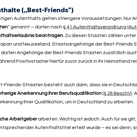
thalte („Best-Friends")
gfristigen Aufenthalts gelten strengere Voraussetzungen. Nur 
aten
“ genannt – dürfen nach
§ 41 Aufenthaltsverordnung (Auf
nthaltserlaubnis beantragen
. Zu diesen Staaten zählen unte
l, Japan und Neuseeland. Staatsangehörige der Best-Friends 
ngs dürfen Angehörige der Best-Friends Staaten zusätzlich auch
rend Positivstaater hierfür zuvor zurück in ihr Heimatland r
t-Friends-Straaten besteht auch darin, dass sie in Deutschl
herige Anerkennung ihrer Berufsqualifikation
(
§ 26 BeschV
).
ennung ihrer Qualifikation, um in Deutschland zu arbeiten.
sche Arbeitgeber
arbeiten. Wichtig ist jedoch: Auch für sie gilt
ntsprechender Aufenthaltstitel erteilt wurde – es sei denn, si