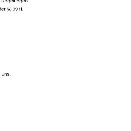
en Regelungen
der
§§ 39 ff.
 uns,