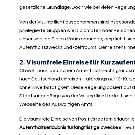
gesetzliche Grundlage. Doch wie bei vielen Regelun
Von der Visumpflicht ausgenommen sind insbesonde
privilegierte Gruppen wie Diplomaten oder Personen m
sicher sind, ob Sie ein Visum brauchen, empfiehlt si
Aufenthaltszwecks und -zeitraums. Gerne steht Ihne
2. Visumfreie Einreise für Kurzaufent
Obwohl nach deutschem Aufenthaltsrecht grundsätz
nach Deutschland einreisen – allerdings nur für Kur
ohne Erwerbstätigkeit. Diese Regelung basiert auf 
Staatsangehörige von der Visumpflicht befreit sind.
Webseite des Auswärtigen Amts
.
Die visumfreie Einreise von Positivstaatern erlaubt 
Aufenthaltserlaubnis für langfristige Zwecke
in Deut