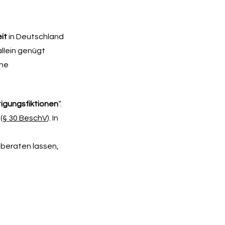
it
in Deutschland
allein genügt
che
igungsfiktionen
“.
(
§ 30 BeschV
). In
g beraten lassen,