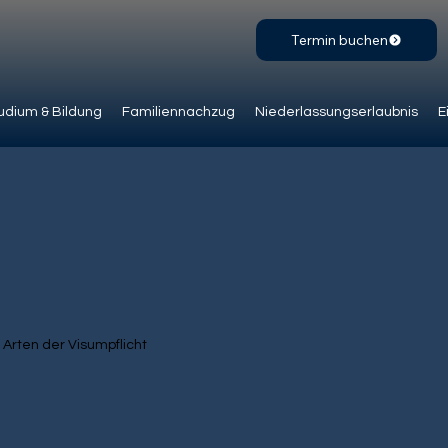
Termin buchen
udium & Bildung
Familiennachzug
Niederlassungserlaubnis
E
 Arten der Visumpflicht