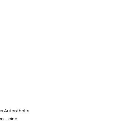
es Aufenthalts
en – eine