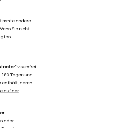
stimmte andere
 Wenn Sie nicht
tigten
staater
“ visumfrei
on 180 Tagen und
en enthält, deren
ie auf der
er
en oder