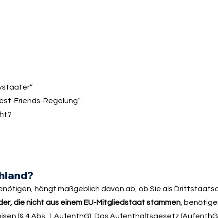
ivstaater“
„Best-Friends-Regelung“
cht?
chland?
benötigen, hängt maßgeblich davon ab, ob Sie als Drittstaats
er, die nicht aus einem EU-Mitgliedstaat stammen
, benötige
isen (
§ 4 Abs. 1 AufenthG
). Das Aufenthaltsgesetz (AufenthG)