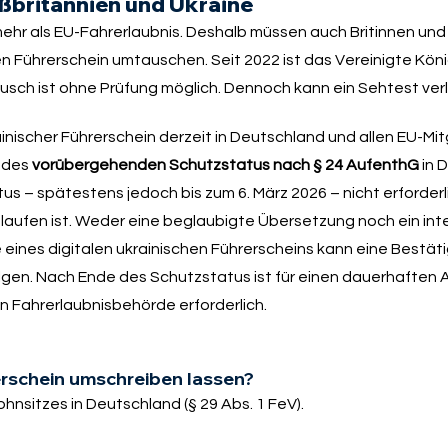
oßbritannien und Ukraine
 mehr als EU-Fahrerlaubnis. Deshalb müssen auch Britinnen und 
 Führerschein umtauschen. Seit 2022 ist das Vereinigte Kön
ausch ist ohne Prüfung möglich. Dennoch kann ein Sehtest ve
ainischer Führerschein derzeit in Deutschland und allen EU-Mi
n des
vorübergehenden Schutzstatus nach § 24 AufenthG
in 
us – spätestens jedoch bis zum 6. März 2026 – nicht erforder
aufen ist. Weder eine beglaubigte Übersetzung noch ein inte
eines digitalen ukrainischen Führerscheins kann eine Bestät
gen. Nach Ende des Schutzstatus ist für einen dauerhaften 
 Fahrerlaubnisbehörde erforderlich.
rschein umschreiben lassen?
itzes in Deutschland (§ 29 Abs. 1 FeV).