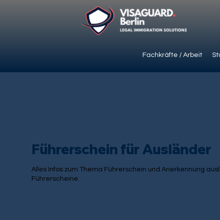
Fachkräfte / Arbeit
St
Führerschein für Ausländer
Alles Infos zum Thema Führerschein und Anerkennung aus
Führerscheine.