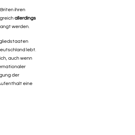
Briten ihren
igreich
allerdings
rlangt werden.
tgliedstaaten
Deutschland lebt.
lich, auch wenn
rnationaler
igung der
Aufenthalt eine