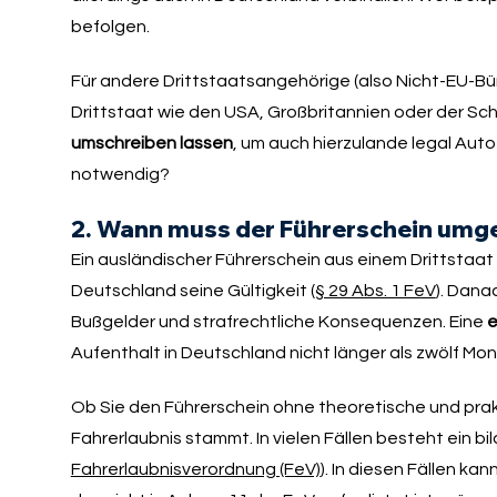
befolgen.
Für andere Drittstaatsangehörige (also Nicht-EU-Bür
Drittstaat wie den USA, Großbritannien oder der Sc
umschreiben lassen
, um auch hierzulande legal Aut
notwendig?
2. Wann muss der Führerschein um
Ein ausländischer Führerschein aus einem Drittstaat 
Deutschland seine Gültigkeit (
§ 29 Abs. 1 FeV
). Dana
Bußgelder und strafrechtliche Konsequenzen. Eine
e
Aufenthalt in Deutschland nicht länger als zwölf Mon
Ob Sie den Führerschein ohne theoretische und pra
Fahrerlaubnis stammt. In vielen Fällen besteht ein 
Fahrerlaubnisverordnung (FeV)
). In diesen Fällen k