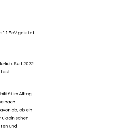
 11 FeV gelistet
erlich. Seit 2022
htest.
lität im Alltag.
se nach
avon ab, ob ein
r ukrainischen
isten und