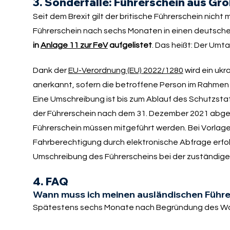
3. Sonderfälle: Führerschein aus Gr
Seit dem Brexit gilt der britische Führerschein nicht
Führerschein nach sechs Monaten in einen deutschen
in
Anlage 11 zur FeV
aufgelistet
. Das heißt: Der Umt
Dank der
EU-Verordnung (EU) 2022/1280
wird ein ukr
anerkannt, sofern die betroffene Person im Rahme
Eine Umschreibung ist bis zum Ablauf des Schutzstat
der Führerschein nach dem 31. Dezember 2021 abgel
Führerschein müssen mitgeführt werden. Bei Vorlage 
Fahrberechtigung durch elektronische Abfrage erfol
Umschreibung des Führerscheins bei der zuständigen
4. FAQ
Wann muss ich meinen ausländischen Führe
Spätestens sechs Monate nach Begründung des Wohns