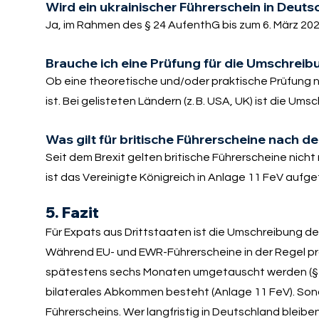
Wird ein ukrainischer Führerschein in Deut
Ja, im Rahmen des § 24 AufenthG bis zum 6. März 202
Brauche ich eine Prüfung für die Umschrei
Ob eine theoretische und/oder praktische Prüfung n
ist. Bei gelisteten Ländern (z. B. USA, UK) ist die Um
Was gilt für britische Führerscheine nach d
Seit dem Brexit gelten britische Führerscheine nicht 
ist das Vereinigte Königreich in Anlage 11 FeV aufgef
5. Fazit
Für Expats aus Drittstaaten ist die Umschreibung des 
Während EU- und EWR-Führerscheine in der Regel p
spätestens sechs Monaten umgetauscht werden (§ 29 
bilaterales Abkommen besteht (Anlage 11 FeV). Sonde
Führerscheins. Wer langfristig in Deutschland bleiben