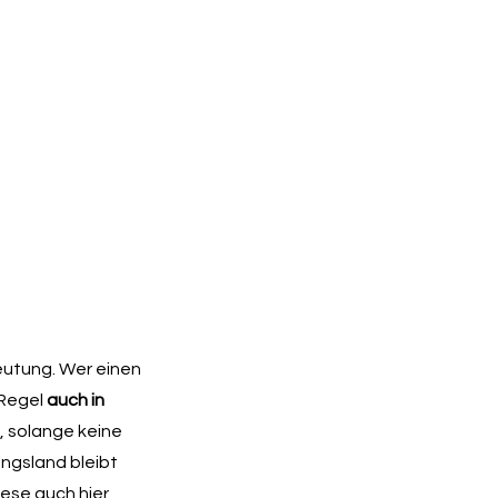
eutung. Wer einen
 Regel
auch in
, solange keine
ngsland bleibt
iese auch hier