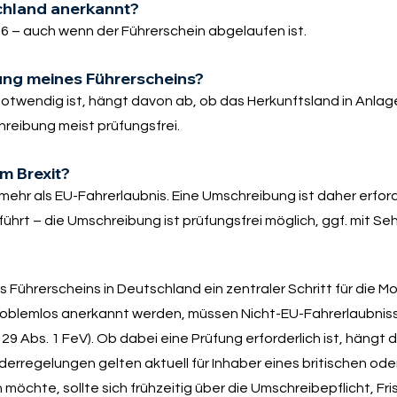
schland anerkannt?
6 – auch wenn der Führerschein abgelaufen ist.
bung meines Führerscheins?
otwendig ist, hängt davon ab, ob das Herkunftsland in Anlage
schreibung meist prüfungsfrei.
em Brexit?
mehr als EU-Fahrerlaubnis. Eine Umschreibung ist daher erford
ührt – die Umschreibung ist prüfungsfrei möglich, ggf. mit Se
Führerscheins in Deutschland ein zentraler Schritt für die Mobi
roblemlos anerkannt werden, müssen Nicht-EU-Fahrerlaubnis
Abs. 1 FeV). Ob dabei eine Prüfung erforderlich ist, hängt d
rregelungen gelten aktuell für Inhaber eines britischen ode
 möchte, sollte sich frühzeitig über die Umschreibepflicht, Fr