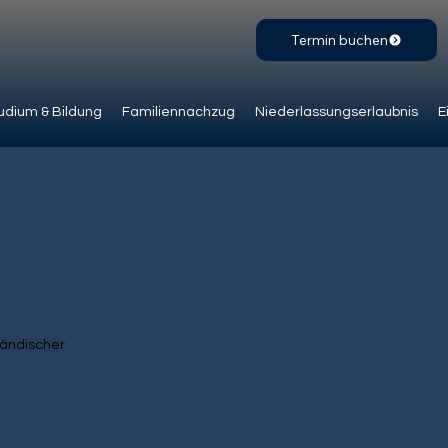
Termin buchen
udium & Bildung
Familiennachzug
Niederlassungserlaubnis
E
ländischer