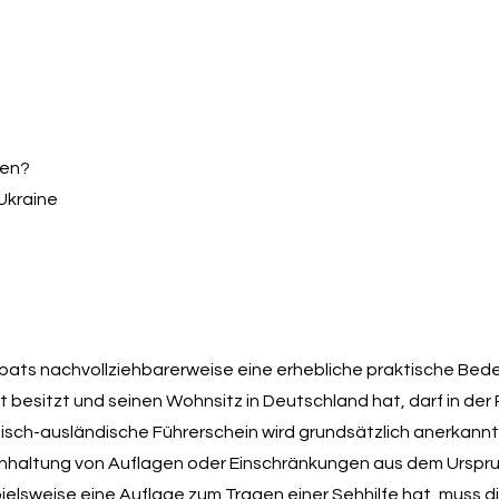
den?
 Ukraine
xpats nachvollziehbarerweise eine erhebliche praktische Bed
besitzt und seinen Wohnsitz in Deutschland hat, darf in der
äisch-ausländische Führerschein wird grundsätzlich anerkannt
 Einhaltung von Auflagen oder Einschränkungen aus dem Urspru
pielsweise eine Auflage zum Tragen einer Sehhilfe hat, muss d