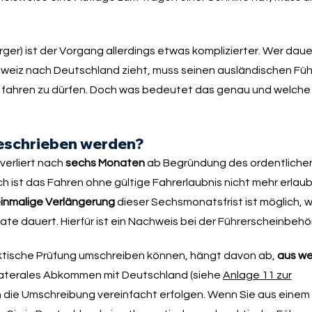
ger) ist der Vorgang allerdings etwas komplizierter. Wer dau
hweiz nach Deutschland zieht, muss seinen ausländischen Fü
o fahren zu dürfen. Doch was bedeutet das genau und welche 
geschrieben werden?
verliert nach
sechs Monaten
ab Begründung des ordentlichen
ch ist das Fahren ohne gültige Fahrerlaubnis nicht mehr erlau
inmalige Verlängerung
dieser Sechsmonatsfrist ist möglich, 
ate dauert. Hierfür ist ein Nachweis bei der Führerscheinbehör
ktische Prüfung umschreiben können, hängt davon ab,
aus w
bilaterales Abkommen mit Deutschland (siehe
Anlage 11 zur
ann die Umschreibung vereinfacht erfolgen. Wenn Sie aus ein