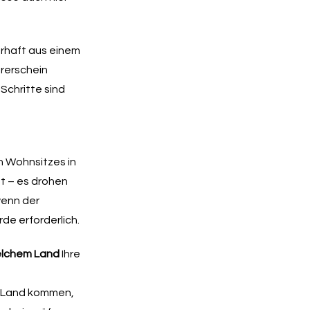
erhaft aus einem
hrerschein
Schritte sind
 Wohnsitzes in
bt – es drohen
wenn der
de erforderlich.
elchem Land
Ihre
em Land kommen,