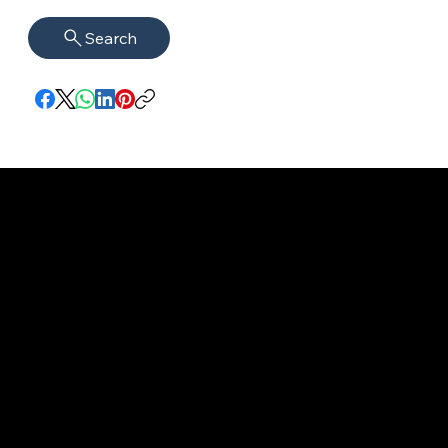
Search
Impressum
VISAGUARD.
www.visaguar
Datenschutz
Berlin
d.berlin
Mühlenstr. 8a
welcome@vis
©2022 - 2026
14167 Berlin​
aguard.berlin
VISAGUARD.Berli