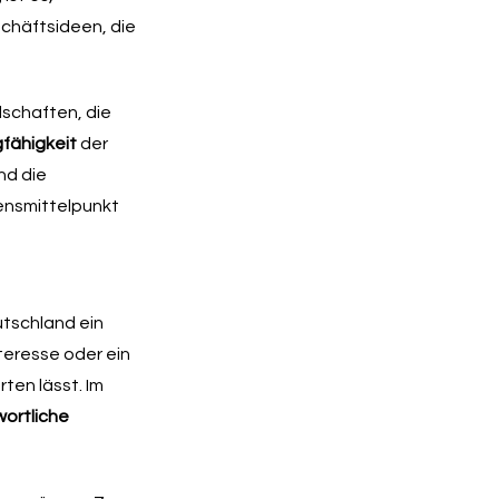
schäftsideen, die
lschaften, die
gfähigkeit
der
nd die
bensmittelpunkt
utschland ein
teresse oder ein
ten lässt. Im
ortliche