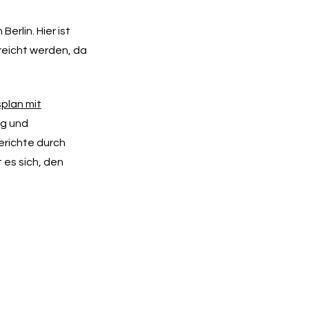
erlin. Hier ist
ereicht werden, da
plan mit
ag
und
erichte durch
 es sich, den