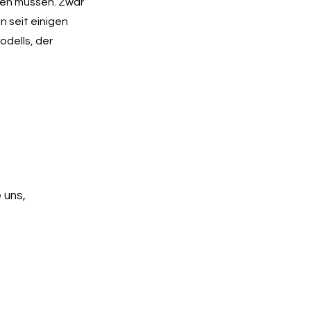
den müssen. Zwar
n seit einigen
dells, der
 uns,