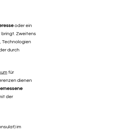
teresse
oder ein
 bringt. Zweitens
, Technologien
der durch
sum
für
ferenzen dienen
emessene
mit der
nsulat) im