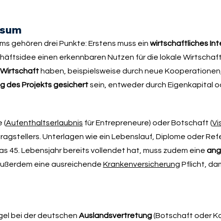
isum
s gehören drei Punkte: Erstens muss ein
wirtschaftliches In
äftsidee einen erkennbaren Nutzen für die lokale Wirtschaft
 Wirtschaft
haben, beispielsweise durch neue Kooperationen
g des Projekts gesichert
sein, entweder durch Eigenkapital o
 (
Aufenthaltserlaubnis
für Entrepreneure) oder Botschaft (
Vi
tragstellers. Unterlagen wie ein Lebenslauf, Diplome oder Re
s 45. Lebensjahr bereits vollendet hat, muss zudem eine
ang
 außerdem eine ausreichende
Krankenversicherung
Pflicht, da
egel bei der deutschen
Auslandsvertretung
(Botschaft oder Ko