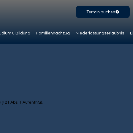
Termin buchen
udium & Bildung
Familiennachzug
Niederlassungserlaubnis
E
§ 21 Abs. 1 AufenthG).