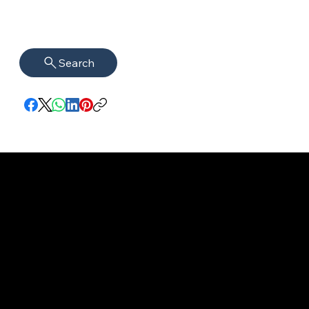
Search
Impressum
VISAGUARD.
www.visaguar
Datenschutz
Berlin
d.berlin