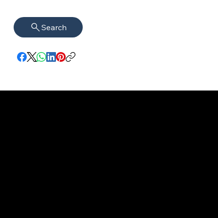
Search
Impressum
VISAGUARD.
www.visaguar
Datenschutz
Berlin
d.berlin
Mühlenstr. 8a
welcome@vis
©2022 - 2026