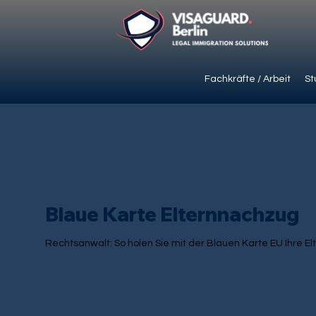
Fachkräfte / Arbeit
St
Blaue Karte Elternnachzug
Rechtsanwalt: So holen Sie mit der Blauen Karte EU Ihre E