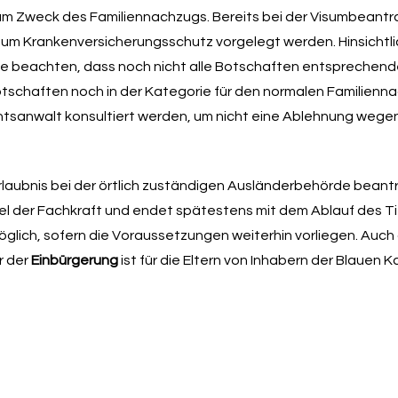
m Zweck des Familiennachzugs. Bereits bei der Visumbeant
um Krankenversicherungsschutz vorgelegt werden. Hinsichtli
Sie beachten, dass noch nicht alle Botschaften entsprechen
tschaften noch in der Kategorie für den normalen Familien
chtsanwalt konsultiert werden, um nicht eine Ablehnung wegen
rlaubnis bei der örtlich zuständigen Ausländerbehörde beant
el der Fachkraft und endet spätestens mit dem Ablauf des Ti
glich, sofern die Voraussetzungen weiterhin vorliegen. Auch
r der
Einbürgerung
ist für die Eltern von Inhabern der Blauen K