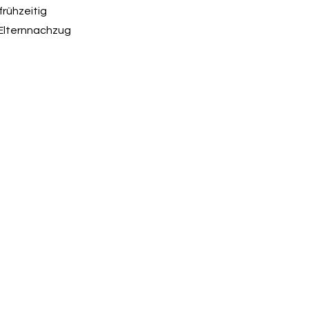
frühzeitig
n Elternnachzug