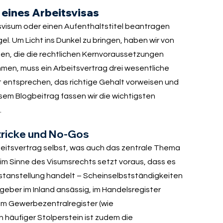
eines Arbeitsvisas
svisum oder einen Aufenthaltstitel beantragen
l. Um Licht ins Dunkel zu bringen, haben wir von
ufen, die die rechtlichen Kernvoraussetzungen
mmen, muss ein Arbeitsvertrag drei wesentliche
t entsprechen, das richtige Gehalt vorweisen und
sem Blogbeitrag fassen wir die wichtigsten
.
stricke und No-Gos
rbeitsvertrag selbst, was auch das zentrale Thema
g im Sinne des Visumsrechts setzt voraus, dass es
estanstellung handelt – Scheinselbstständigkeiten
geber im Inland ansässig, im Handelsregister
 im Gewerbezentralregister (wie
n häufiger Stolperstein ist zudem die