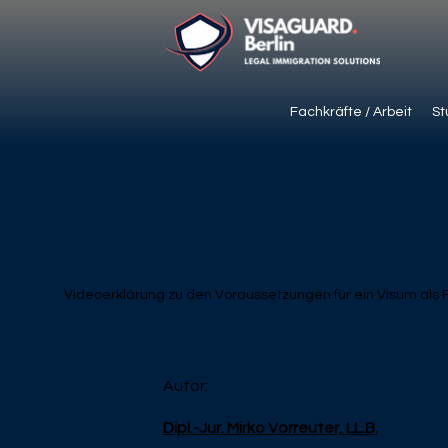
Fachkräfte / Arbeit
St
Erklärt: Voraussetzungen für
Fachkraftvisum
Videoerklärung zu den Voraussetzungen für ein Visum als 
Autor:
Dipl.-Jur. Mirko Vorreuter, LL.B.