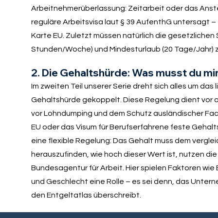
Arbeitnehmerüberlassung: Zeitarbeit oder das Ans
reguläre Arbeitsvisa laut § 39 AufenthG untersagt –
Karte EU. Zuletzt müssen natürlich die gesetzlichen
Stunden/Woche) und Mindesturlaub (20 Tage/Jahr) 
2. Die Gehaltshürde: Was musst du m
Im zweiten Teil unserer Serie dreht sich alles um das 
Gehaltshürde gekoppelt. Diese Regelung dient vor
vor Lohndumping und dem Schutz ausländischer Fac
EU oder das Visum für Berufserfahrene feste Gehalts
eine flexible Regelung: Das Gehalt muss dem vergl
herauszufinden, wie hoch dieser Wert ist, nutzen 
Bundesagentur für Arbeit. Hier spielen Faktoren wie B
und Geschlecht eine Rolle – es sei denn, das Untern
den Entgeltatlas überschreibt.