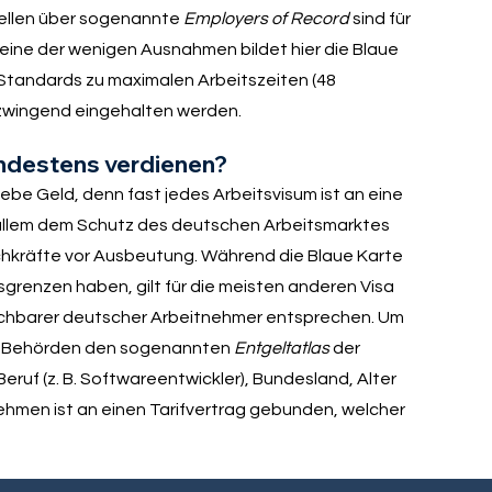
tellen über sogenannte
Employers of Record
sind für
 eine der wenigen Ausnahmen bildet hier die Blaue
 Standards zu maximalen Arbeitszeiten (48
zwingend eingehalten werden.
indestens verdienen?
liebe Geld, denn fast jedes Arbeitsvisum ist an eine
 allem dem Schutz des deutschen Arbeitsmarktes
hkräfte vor Ausbeutung. Während die Blaue Karte
grenzen haben, gilt für die meisten anderen Visa
eichbarer deutscher Arbeitnehmer entsprechen. Um
die Behörden den sogenannten
Entgeltatlas
der
eruf (z. B. Softwareentwickler), Bundesland, Alter
ehmen ist an einen Tarifvertrag gebunden, welcher