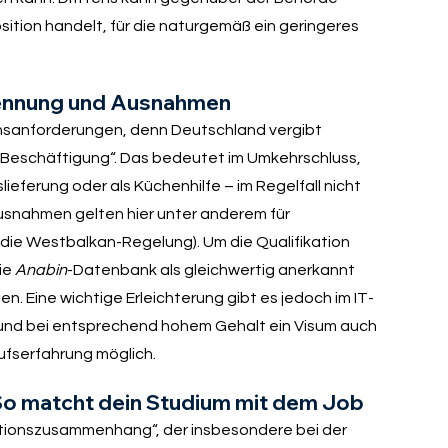
sition handelt, für die naturgemäß ein geringeres
rkennung und Ausnahmen
ionsanforderungen, denn Deutschland vergibt
te Beschäftigung“. Das bedeutet im Umkehrschluss,
slieferung oder als Küchenhilfe – im Regelfall nicht
snahmen gelten hier unter anderem für
 die Westbalkan-Regelung). Um die Qualifikation
ie
Anabin
-Datenbank als gleichwertig anerkannt
n. Eine wichtige Erleichterung gibt es jedoch im IT-
 und bei entsprechend hohem Gehalt ein Visum auch
ufserfahrung möglich.
So matcht dein Studium mit dem Job
tionszusammenhang“, der insbesondere bei der