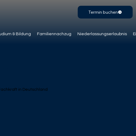
Termin buchen
udium & Bildung
Familiennachzug
Niederlassungserlaubnis
E
 ein
Fachkraft in Deutschland