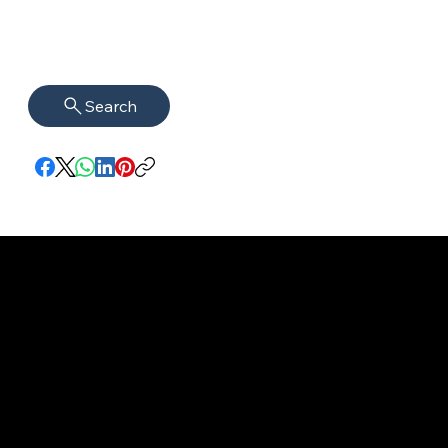
Search
Impressum
VISAGUARD.
www.visaguar
Datenschutz
Berlin
d.berlin