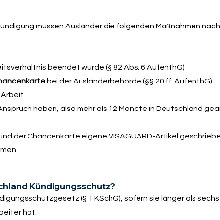
r Kündigung müssen Ausländer die folgenden Maßnahmen nach
eitsverhältnis beendet wurde (§ 82 Abs. 6 AufenthG)
Chancenkarte
bei der Ausländerbehörde (§§ 20 ff. AufenthG)
 Arbeit
Anspruch haben, also mehr als 12 Monate in Deutschland gea
und der
Chancenkarte
eigene VISAGUARD-Artikel geschriebe
emen.
schland Kündigungsschutz?
igungsschutzgesetz (§ 1 KSchG), sofern sie länger als sech
beiter hat.