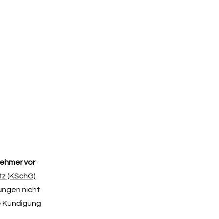
nehmer vor
z (KSchG)
ungen nicht
ne Kündigung