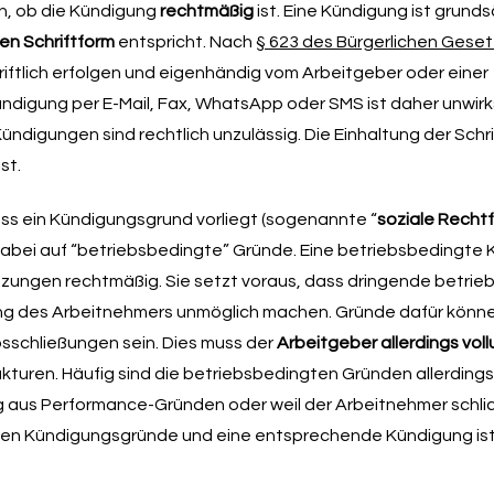
n, ob die Kündigung
rechtmäßig
ist. Eine Kündigung ist grunds
en Schriftform
entspricht. Nach
§ 623 des Bürgerlichen Gese
iftlich erfolgen und eigenhändig vom Arbeitgeber oder einer
ündigung per E-Mail, Fax, WhatsApp oder SMS ist daher unwir
ündigungen sind rechtlich unzulässig. Die Einhaltung der Schri
st.
ss ein Kündigungsgrund vorliegt (sogenannte “
soziale Recht
abei auf “betriebsbedingte” Gründe. Eine betriebsbedingte 
tzungen rechtmäßig. Sie setzt voraus, dass dringende betrieb
gung des Arbeitnehmers unmöglich machen. Gründe dafür könne
sschließungen sein. Dies muss der
Arbeitgeber allerdings vol
rukturen. Häufig sind die betriebsbedingten Gründen allerding
g aus Performance-Gründen oder weil der Arbeitnehmer schli
nnten Kündigungsgründe und eine entsprechende Kündigung ist