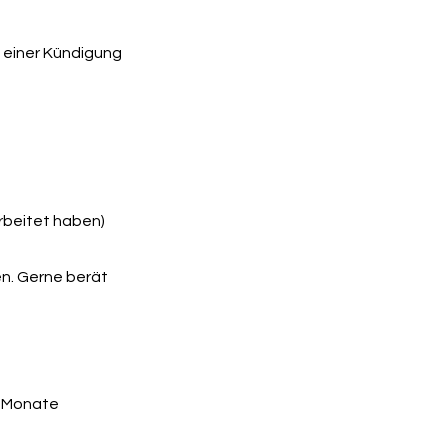
 einer Kündigung
rbeitet haben)
n. Gerne berät
s Monate