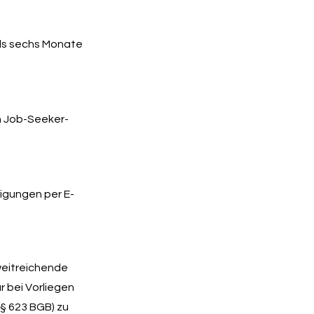
als sechs Monate
n Job-Seeker-
igungen per E-
eitreichende
 bei Vorliegen
 § 623 BGB) zu