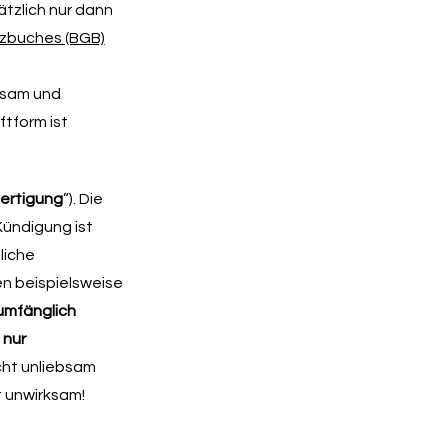
ätzlich nur dann
tzbuches (BGB)
ksam und
ftform ist
fertigung
”). Die
Kündigung ist
liche
n beispielsweise
lumfänglich
s
nur
cht unliebsam
 unwirksam!