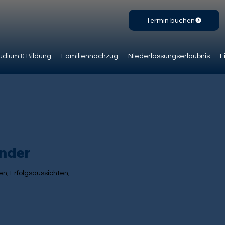
Termin buchen
udium & Bildung
Familiennachzug
Niederlassungserlaubnis
E
änder
n, Erfolgsaussichten,