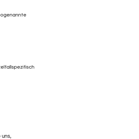
 sogenannte
lfallspezifisch
 uns,