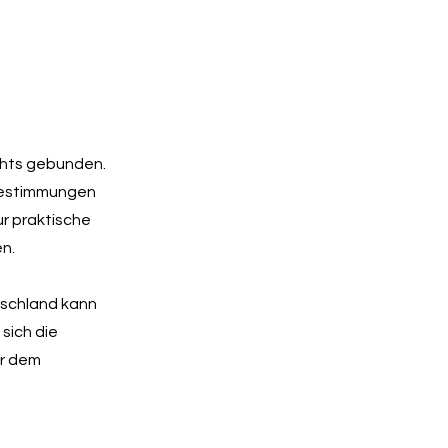
echts gebunden.
ebestimmungen
r praktische
n.
tschland kann
sich die
er dem