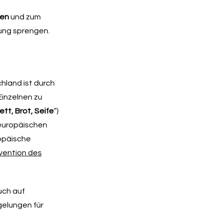
gen
und zum
ung sprengen.
chland ist durch
Einzelnen zu
ett, Brot, Seife
”)
 europäischen
opäische
vention des
uch auf
gelungen für