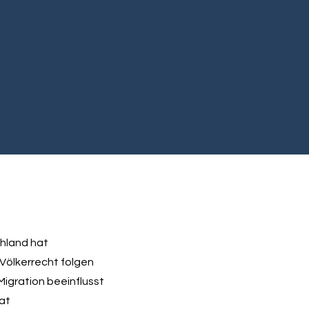
chland hat
Völkerrecht folgen
igration beeinflusst
at