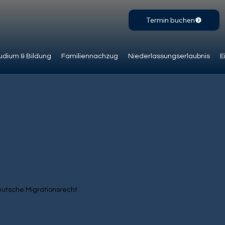
Termin buchen
udium & Bildung
Familiennachzug
Niederlassungserlaubnis
E
deutsche Migrationsrecht