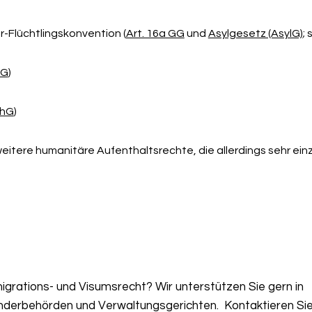
r-Flüchtlingskonvention (
Art. 16a GG
und
Asylgesetz (AsylG)
;
lG
)
thG
)
itere humanitäre Aufenthaltsrechte, die allerdings sehr einze
grations- und Visumsrecht? Wir unterstützen Sie gern in
nderbehörden und Verwaltungsgerichten. Kontaktieren Sie