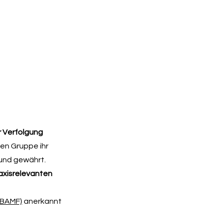
r Verfolgung
len Gruppe ihr
 und gewährt.
axisrelevanten
(BAMF)
anerkannt