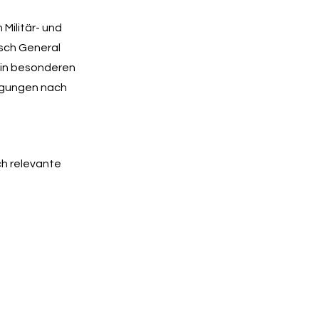
 Militär- und
isch General
 in besonderen
ngungen nach
ch relevante