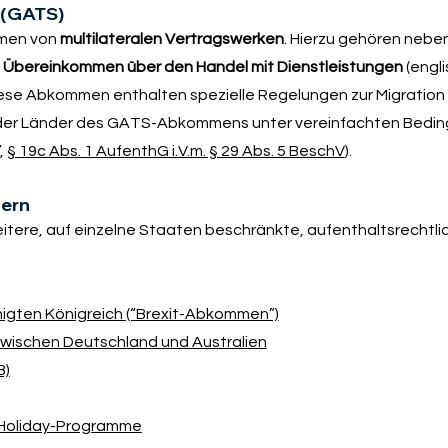
 (GATS)
hmen von
multilateralen Vertragswerken
. Hierzu gehören neben
 Übereinkommen über den Handel mit Dienstleistungen
(engl
ese Abkommen enthalten spezielle Regelungen zur Migration
e der Länder des GATS-Abkommens unter vereinfachten Bedi
,
§ 19c Abs. 1 AufenthG i.V.m. § 29 Abs. 5 BeschV
).
dern
itere, auf einzelne Staaten beschränkte, aufenthaltsrechtli
igten Königreich (“Brexit-Abkommen”)
zwischen Deutschland und Australien
B)
Holiday-Programme