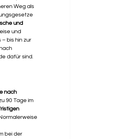
cheren Weg als 
rungsgesetze 
ische und 
reise und 
 bis hin zur 
 nach 
e dafür sind.
se nach 
zu 90 Tage im 
ristigen 
 Normalerweise 
 bei der 