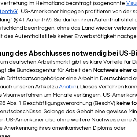
vertretung im Heimatland beantragt (sogenannte 
Visu
ufenthG
). US-Amerikaner hingegen profitieren von der 
ng“ (§ 41 AufenthV): Sie dürfen ihren Aufenthaltstitel 
Deutschland beantragen, ohne das Land wieder verlasse
lt des Aufenthaltstitels keiner Erwerbstätigkeit nachg
ung des Abschlusses notwendig bei US-B
m deutschen Arbeitsmarkt gibt es klare Vorteile für B
ngt die Bundesagentur für Arbeit den 
Nachweis einer a
ein Drittstaatsangehöriger eine Arbeit in Deutschland
auch unseren Artikel zu 
Anabin
). Dieses Verfahren kann
as Visumverfahren um Monate verlängern. US-Amerikane
26 Abs. 1 Beschäftigungsverordnung (BeschV) 
keine fo
 Berufsabschlüsse. Solange das Gehalt eine gewisse Mi
en US-Amerikaner also ohne weitere Nachweise eine Ar
e Anerkennung ihres amerikanischen Diploms oder 
sses.