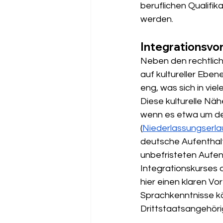
beruflichen Qualifik
werden.
Integrationsvo
Neben den rechtlich
auf kultureller Ebe
eng, was sich in viel
Diese kulturelle Näh
wenn es etwa um den
(
Niederlassungserla
deutsche Aufenthalts
unbefristeten Aufent
Integrationskurses 
hier einen klaren Vo
Sprachkenntnisse kön
Drittstaatsangehöri