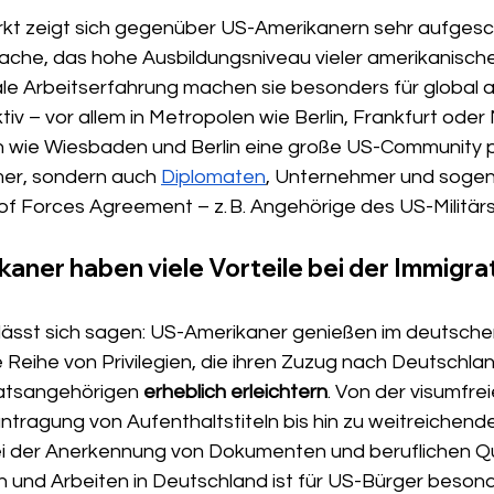
kt zeigt sich gegenüber US-Amerikanern sehr aufgesch
ache, das hohe Ausbildungsniveau vieler amerikanisch
nale Arbeitserfahrung machen sie besonders für global 
v – vor allem in Metropolen wie Berlin, Frankfurt oder
n wie Wiesbaden und Berlin eine große US-Community p
mer, sondern auch 
Diplomaten
, Unternehmer und soge
 of Forces Agreement – z. B. Angehörige des US-Militärs
kaner haben viele Vorteile bei der Immigra
sst sich sagen: US-Amerikaner genießen im deutsche
 Reihe von Privilegien, die ihren Zuzug nach Deutschlan
atsangehörigen 
erheblich erleichtern
. Von der visumfrei
ntragung von Aufenthaltstiteln bis hin zu weitreichend
 der Anerkennung von Dokumenten und beruflichen Qua
n und Arbeiten in Deutschland ist für US-Bürger besond