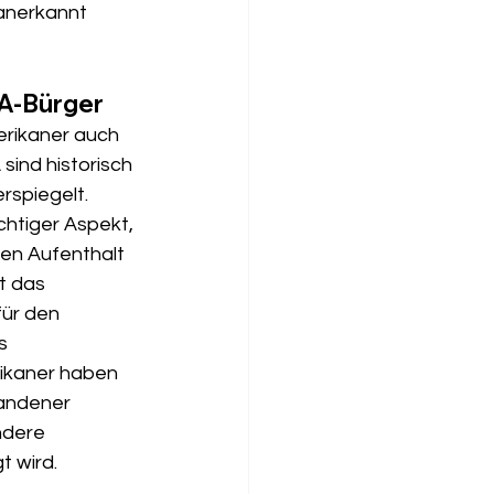
 anerkannt 
SA-Bürger
erikaner auch 
ind historisch 
rspiegelt. 
chtiger Aspekt, 
en Aufenthalt 
t das 
ür den 
s 
ikaner haben 
handener 
ndere 
t wird.