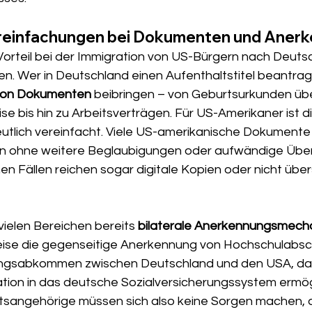
reinfachungen bei Dokumenten und Aner
Vorteil bei der Immigration von US-Bürgern nach Deutsch
n. Wer in Deutschland einen Aufenthaltstitel beantragt
 von Dokumenten
 beibringen – von Geburtsurkunden übe
e bis hin zu Arbeitsverträgen. Für US-Amerikaner ist d
utlich vereinfacht. Viele US-amerikanische Dokumente
 ohne weitere Beglaubigungen oder aufwändige Übe
en Fällen reichen sogar digitale Kopien oder nicht über
ielen Bereichen bereits 
bilaterale Anerkennungsmec
eise die gegenseitige Anerkennung von Hochschulabsc
rungsabkommen zwischen Deutschland und den USA, das
ation in das deutsche Sozialversicherungssystem ermögl
sangehörige müssen sich also keine Sorgen machen, d