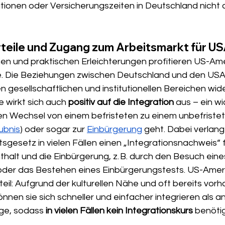
ationen oder Versicherungszeiten in Deutschland nicht
rteile und Zugang zum Arbeitsmarkt für U
en und praktischen Erleichterungen profitieren US-Am
ne. Die Beziehungen zwischen Deutschland und den USA s
en gesellschaftlichen und institutionellen Bereichen wide
e wirkt sich auch 
positiv auf die Integration
 aus – ein wi
 Wechsel von einem befristeten zu einem unbefristet
ubnis
) oder sogar zur 
Einbürgerung
 geht. Dabei verlang
gesetz in vielen Fällen einen „Integrationsnachweis“ f
halt und die Einbürgerung, z. B. durch den Besuch eine
oder das Bestehen eines Einbürgerungstests. US-Amer
rteil: Aufgrund der kulturellen Nähe und oft bereits vor
nen sie sich schneller und einfacher integrieren als a
ge, sodass 
in vielen Fällen kein Integrationskurs
 benötig