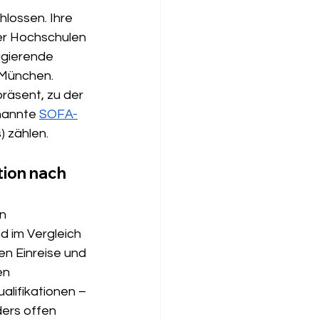
lossen. Ihre 
er Hochschulen 
agierende 
 München. 
räsent, zu der 
nannte 
SOFA-
) zählen.
tion nach 
n 
d im Vergleich 
en Einreise und 
en 
lifikationen – 
ers offen 