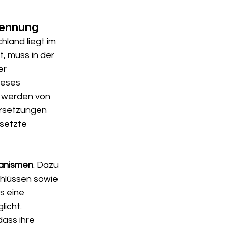
kennung
land liegt im 
, muss in der 
r 
ieses 
 werden von 
rsetzungen 
setzte 
hanismen
. Dazu 
hlüssen sowie 
 eine 
icht. 
ass ihre 