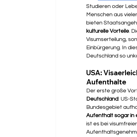
Studieren oder Leben
Menschen aus viele
bieten Staatsangehö
kulturelle Vorteile
. D
Visumserteilung, son
Einbürgerung. In di
Deutschland so unkom
USA: Visaerlei
Aufenthalte
Der erste große Vort
Deutschland
: US-St
Bundesgebiet aufhal
Aufenthalt sogar in
ist es bei visumfreie
Aufenthaltsgenehmig