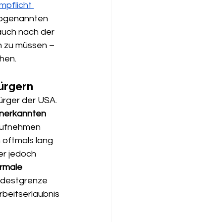
mpflicht 
sogenannten 
auch nach der 
n zu müssen – 
ehen.
ürgern
ürger der USA. 
nerkannten 
 aufnehmen 
 oftmals lang 
r jedoch 
rmale 
ndestgrenze 
beitserlaubnis 