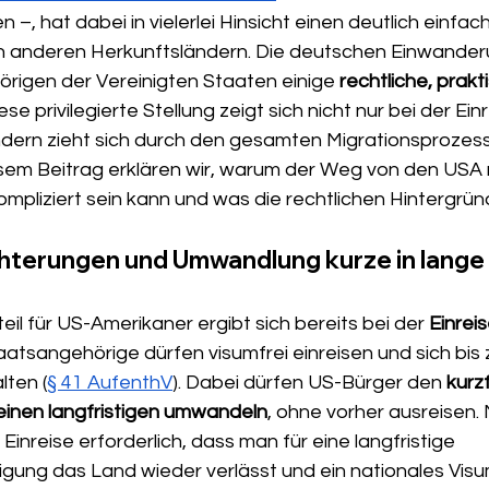
 –, hat dabei in vielerlei Hinsicht einen deutlich einfa
n anderen Herkunftsländern. Die deutschen Einwande
rigen der Vereinigten Staaten einige 
rechtliche, prakt
iese privilegierte Stellung zeigt sich nicht nur bei der Ein
dern zieht sich durch den gesamten Migrationsprozess –
esem Beitrag erklären wir, warum der Weg von den USA
pliziert sein kann und was die rechtlichen Hintergründ
chterungen und Umwandlung kurze in lange 
eil für US-Amerikaner ergibt sich bereits bei der 
Einrei
aatsangehörige dürfen visumfrei einreisen und sich bis 
ten (
§ 41 AufenthV
). Dabei dürfen US-Bürger den 
kurzf
 einen langfristigen umwandeln
, ohne vorher ausreisen.
r Einreise erforderlich, dass man für eine langfristige 
ung das Land wieder verlässt und ein nationales Visum