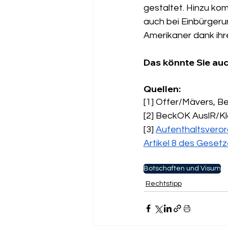
gestaltet. Hinzu kom
auch bei Einbürgeru
Amerikaner dank ih
Das könnte Sie auc
Quellen:
[1] Offer/Mävers, B
[2] BeckOK AuslR/Kla
[3] 
Aufenthaltsverord
Artikel 8 des Gesetz
Botschaften und Visum
Rechtstipp