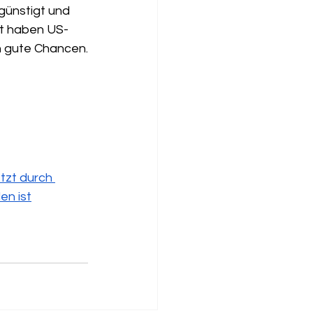
günstigt und 
kt haben US-
n gute Chancen.
tzt durch 
en ist