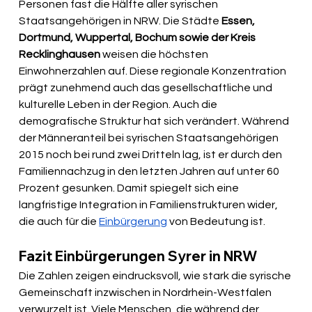
Personen fast die Hälfte aller syrischen 
Staatsangehörigen in NRW. Die Städte 
Essen, 
Dortmund, Wuppertal, Bochum sowie der Kreis 
Recklinghausen
 weisen die höchsten 
Einwohnerzahlen auf. Diese regionale Konzentration 
prägt zunehmend auch das gesellschaftliche und 
kulturelle Leben in der Region. Auch die 
demografische Struktur hat sich verändert. Während 
der Männeranteil bei syrischen Staatsangehörigen 
2015 noch bei rund zwei Dritteln lag, ist er durch den 
Familiennachzug in den letzten Jahren auf unter 60 
Prozent gesunken. Damit spiegelt sich eine 
langfristige Integration in Familienstrukturen wider, 
die auch für die 
Einbürgerung
 von Bedeutung ist.
Fazit Einbürgerungen Syrer in NRW
Die Zahlen zeigen eindrucksvoll, wie stark die syrische 
Gemeinschaft inzwischen in Nordrhein-Westfalen 
verwurzelt ist. Viele Menschen, die während der 