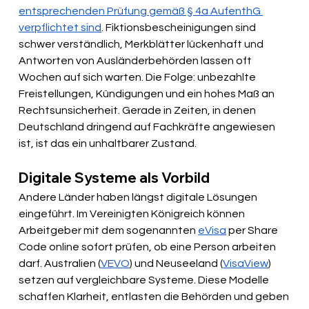
entsprechenden Prüfung gemäß § 4a AufenthG 
verpflichtet sind
. Fiktionsbescheinigungen sind 
schwer verständlich, Merkblätter lückenhaft und 
Antworten von Ausländerbehörden lassen oft 
Wochen auf sich warten. Die Folge: unbezahlte 
Freistellungen, Kündigungen und ein hohes Maß an 
Rechtsunsicherheit. Gerade in Zeiten, in denen 
Deutschland dringend auf Fachkräfte angewiesen 
ist, ist das ein unhaltbarer Zustand.
Digitale Systeme als Vorbild
Andere Länder haben längst digitale Lösungen 
eingeführt. Im Vereinigten Königreich können 
Arbeitgeber mit dem sogenannten 
eVisa
 per Share 
Code online sofort prüfen, ob eine Person arbeiten 
darf. Australien (
VEVO
) und Neuseeland (
VisaView
) 
setzen auf vergleichbare Systeme. Diese Modelle 
schaffen Klarheit, entlasten die Behörden und geben 