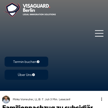
Termin buchen
Über Uns
Mirko Vorreuter, LL.B.
7. Juli
3 Min. Lesezeit
Familiennachzug zu subsidiär