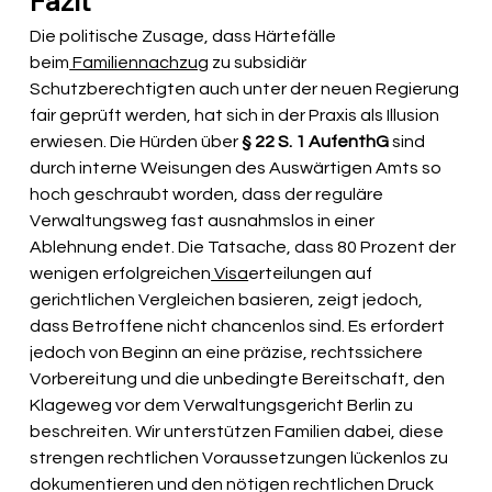
Fazit
Die politische Zusage, dass Härtefälle 
beim
 Familiennachzug
 zu subsidiär 
Schutzberechtigten auch unter der neuen Regierung 
fair geprüft werden, hat sich in der Praxis als Illusion 
erwiesen. Die Hürden über 
§ 22 S. 1 AufenthG
 sind 
durch interne Weisungen des Auswärtigen Amts so 
hoch geschraubt worden, dass der reguläre 
Verwaltungsweg fast ausnahmslos in einer 
Ablehnung endet. Die Tatsache, dass 80 Prozent der 
wenigen erfolgreichen
 Visa
erteilungen auf 
gerichtlichen Vergleichen basieren, zeigt jedoch, 
dass Betroffene nicht chancenlos sind. Es erfordert 
jedoch von Beginn an eine präzise, rechtssichere 
Vorbereitung und die unbedingte Bereitschaft, den 
Klageweg vor dem Verwaltungsgericht Berlin zu 
beschreiten. Wir unterstützen Familien dabei, diese 
strengen rechtlichen Voraussetzungen lückenlos zu 
dokumentieren und den nötigen rechtlichen Druck 