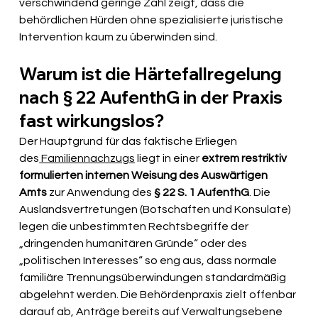
verschwindend geringe Zahl zeigt, dass die 
behördlichen Hürden ohne spezialisierte juristische 
Intervention kaum zu überwinden sind.
Warum ist die Härtefallregelung 
nach § 22 AufenthG in der Praxis 
fast wirkungslos?
Der Hauptgrund für das faktische Erliegen 
des
 Familiennachzugs
 liegt in einer 
extrem restriktiv 
formulierten internen Weisung des Auswärtigen 
Amts
 zur Anwendung des 
§ 22 S. 1 AufenthG
. Die 
Auslandsvertretungen (Botschaften und Konsulate) 
legen die unbestimmten Rechtsbegriffe der 
„dringenden humanitären Gründe“ oder des 
„politischen Interesses“ so eng aus, dass normale 
familiäre Trennungsüberwindungen standardmäßig 
abgelehnt werden. Die Behördenpraxis zielt offenbar 
darauf ab, Anträge bereits auf Verwaltungsebene 