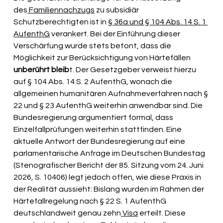
des
 Familiennachzugs
 zu subsidiär 
Schutzberechtigten ist in 
§ 36a und § 104 Abs. 14 S. 1 
AufenthG
 verankert. Bei der Einführung dieser 
Verschärfung wurde stets betont, dass die 
Möglichkeit zur Berücksichtigung von Härtefällen 
unberührt bleib
t. Der Gesetzgeber verweist hierzu 
auf § 104 Abs. 14 S. 2 AufenthG, wonach die 
allgemeinen humanitären Aufnahmeverfahren nach § 
22 und § 23 AufenthG weiterhin anwendbar sind. Die 
Bundesregierung argumentiert formal, dass 
Einzelfallprüfungen weiterhin stattfinden. Eine 
aktuelle Antwort der Bundesregierung auf eine 
parlamentarische Anfrage im Deutschen Bundestag 
(Stenografischer Bericht der 85. Sitzung vom 24. Juni 
2026, S. 10406) legt jedoch offen, wie diese Praxis in 
der Realität aussieht: Bislang wurden im Rahmen der 
Härtefallregelung nach § 22 S. 1 AufenthG 
deutschlandweit genau zehn
 Visa
 erteilt. Diese 