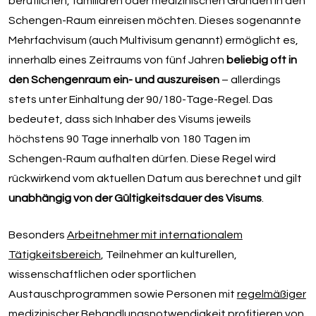
beruflichen, familiären oder medizinischen Gründen in den
Schengen-Raum einreisen möchten. Dieses sogenannte
Mehrfachvisum (auch Multivisum genannt) ermöglicht es,
innerhalb eines Zeitraums von fünf Jahren
beliebig oft in
den Schengenraum ein- und auszureisen
– allerdings
stets unter Einhaltung der 90/180-Tage-Regel. Das
bedeutet, dass sich Inhaber des Visums jeweils
höchstens 90 Tage innerhalb von 180 Tagen im
Schengen-Raum aufhalten dürfen. Diese Regel wird
rückwirkend vom aktuellen Datum aus berechnet und gilt
unabhängig von der Gültigkeitsdauer des Visums
.
Besonders
Arbeitnehmer mit internationalem
Tätigkeitsbereich
, Teilnehmer an kulturellen,
wissenschaftlichen oder sportlichen
Austauschprogrammen sowie Personen mit
regelmäßiger
medizinischer Behandlungsnotwendigkeit
profitieren von