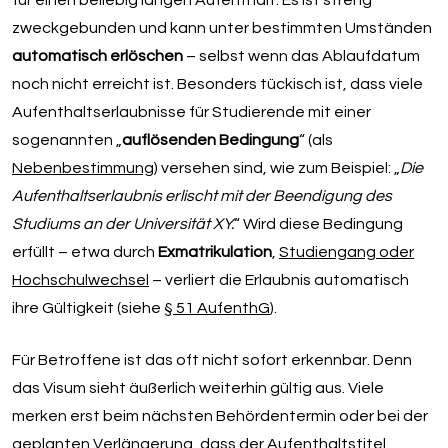
für einen beliebig langen Aufenthalt. Es ist streng
zweckgebunden und kann unter bestimmten Umständen
automatisch erlöschen
– selbst wenn das Ablaufdatum
noch nicht erreicht ist. Besonders tückisch ist, dass viele
Aufenthaltserlaubnisse für Studierende mit einer
sogenannten „
auflösenden Bedingung
“ (als
Nebenbestimmung
) versehen sind, wie zum Beispiel: „
Die
Aufenthaltserlaubnis erlischt mit der Beendigung des
Studiums an der Universität XY.
“ Wird diese Bedingung
erfüllt – etwa durch
Exmatrikulation
,
Studiengang oder
Hochschulwechsel
– verliert die Erlaubnis automatisch
ihre Gültigkeit (siehe
§ 51 AufenthG
).
Für Betroffene ist das oft nicht sofort erkennbar. Denn
das Visum sieht äußerlich weiterhin gültig aus. Viele
merken erst beim nächsten Behördentermin oder bei der
geplanten Verlängerung, dass der Aufenthaltstitel