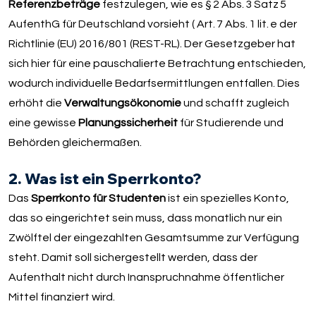
Referenzbeträge
festzulegen, wie es § 2 Abs. 3 Satz 5
AufenthG für Deutschland vorsieht ( Art. 7 Abs. 1 lit. e der
Richtlinie (EU) 2016/801 (REST-RL). Der Gesetzgeber hat
sich hier für eine pauschalierte Betrachtung entschieden,
wodurch individuelle Bedarfsermittlungen entfallen. Dies
erhöht die
Verwaltungsökonomie
und schafft zugleich
eine gewisse
Planungssicherheit
für Studierende und
Behörden gleichermaßen.
2. Was ist ein Sperrkonto?
Das
Sperrkonto für Studenten
ist ein spezielles Konto,
das so eingerichtet sein muss, dass monatlich nur ein
Zwölftel der eingezahlten Gesamtsumme zur Verfügung
steht. Damit soll sichergestellt werden, dass der
Aufenthalt nicht durch Inanspruchnahme öffentlicher
Mittel finanziert wird.