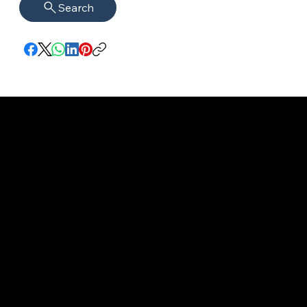
Search
Impressum
VISAGUARD.
www.visaguar
Datenschutz
Berlin
d.berlin
Mühlenstr. 8a
welcome@vis
©2022 - 2026
14167 Berlin​
aguard.berlin
VISAGUARD.Berli
n