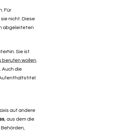
. Für
sie nicht. Diese
en abgeleiteten
rhin. Sie ist
s berufen wollen
.
. Auch die
Aufenthaltstitel
raxis auf andere
ss
, aus dem die
r Behörden,