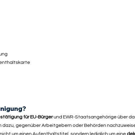
gung
enthaltskarte
einigung?
stätigung für EU-Bürger
und EWR-Staatsangehörige über das
llem dazu, gegenüber Arbeitgebern oder Behörden nachzuweise
 nicht um einen Aufenthaltstitel, sondern lediglich um eine
dek