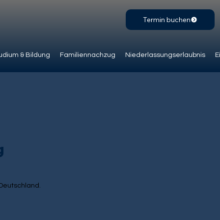
Termin buchen
udium & Bildung
Familiennachzug
Niederlassungserlaubnis
E
g
 Deutschland.