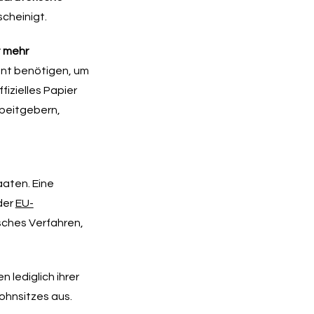
cheinigt.
t mehr
ent benötigen, um
fizielles Papier
rbeitgebern,
aaten. Eine
der
EU-
isches Verfahren,
lediglich ihrer
ohnsitzes aus.