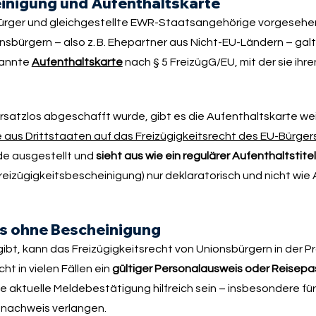
einigung und Aufenthaltskarte
bürger und gleichgestellte EWR-Staatsangehörige vorgesehen
bürgern – also z. B. Ehepartner aus Nicht-EU-Ländern – galt 
nannte
Aufenthaltskarte
nach § 5 FreizügG/EU, mit der sie ihr
satzlos abgeschafft wurde, gibt es die Aufenthaltskarte weite
 aus Drittstaaten auf das Freizügigkeitsrecht des EU-Bürger
de ausgestellt und
sieht aus wie ein regulärer Aufenthaltstitel
reizügigkeitsbescheinigung) nur deklaratorisch und nicht wie 
ts ohne Bescheinigung
bt, kann das Freizügigkeitsrecht von Unionsbürgern in der P
t in vielen Fällen ein
gültiger Personalausweis oder Reisepa
 aktuelle Meldebestätigung hilfreich sein – insbesondere fü
znachweis verlangen.