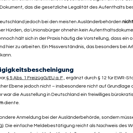
 Dokument, das die gesetzliche Legalität des Aufenthalts bes
n Deutschland jedoch bei den meisten Ausländerbehörden
nich
cher Hürden, da Unionsbürger ohnehin kein Aufenthaltsdokum
och hält sich in der Praxis häufig die Vorstellung, dass ein of
nd hier zu arbeiten. Ein Missverständnis, das besonders bei A
 kann.
zügigkeitsbescheinigung
war
§ 5 Abs. 1 FreizügG/EU a. F
., ergänzt durch § 12 für EWR-St
cher Ebene jedoch nicht – insbesondere nicht auf Grundlage 
hr war die Ausstellung in Deutschland ein freiwilliges bürokrat
rn
diente.
ondere Anmeldung bei der Ausländerbehörde, sondern müssen 
G
). Die einfache Meldebestätigung reicht als Nachweis des W