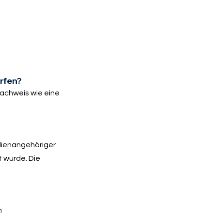
rfen?
Nachweis wie eine
ilienangehöriger
t wurde. Die
n