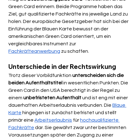
Green Card erinnern. Beide Programme haben das 
Ziel, gut qualifizierte Fachkräfte ins jeweilige Land zu 
holen. Der europäische Gesetzgeber hat sich bei der 
Einführung der Blauen Karte bewusst an der 
amerikanischen Green Card orientiert, um ein 
vergleichbares Instrument zur 
Fachkräfteanwerbung
 zu schaffen.
Unterschiede in der Rechtswirkung
Trotz dieser Vorbildfunktion 
unterscheiden sich die 
beiden Aufenthaltstitel
 in wesentlichen Punkten. Die 
Green Card in den USA berechtigt in der Regel zu 
einem 
unbefristeten Aufenthalt
 und ist eng mit einer 
dauerhaften Arbeitserlaubnis verbunden. Die 
Blaue 
Karte
 hingegen ist zunächst befristet und stellt 
primär eine 
Arbeitserlaubnis
 für 
hochqualifizierte 
Fachkräfte
 dar. Sie gewährt zwar unter bestimmten 
Voraussetzungen später den Zugang zu einer 