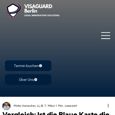
Termin buchen
Über Uns
Mirko Vorreuter, LL.B.
7. März
1 Min. Lesezeit
Vergleich: Ist die Blaue Karte die