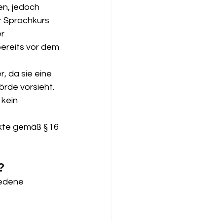
n, jedoch 
r Sprachkurs 
r 
bereits vor dem 
 da sie eine 
rde vorsieht. 
 kein 
kte gemäß § 16 
?
iedene 