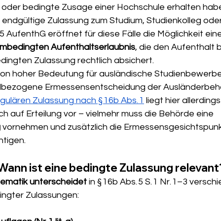
e oder bedingte Zusage einer Hochschule erhalten habe
e endgültige Zulassung zum Studium, Studienkolleg ode
 5 AufenthG eröffnet für diese Fälle die Möglichkeit eine
umbedingten Aufenthaltserlaubnis
, die den Aufenthalt 
dingten Zulassung rechtlich absichert.
von hoher Bedeutung für ausländische Studienbewerber,
fallbezogene Ermessensentscheidung der Ausländerbehö
gulären Zulassung nach § 16b Abs. 1
 liegt hier allerdings
h auf Erteilung vor – vielmehr muss die Behörde eine 
g
 vornehmen und zusätzlich die Ermessensgesichtspun
tigen.
 Wann ist eine bedingte Zulassung relevant
tematik unterscheidet
 in § 16b Abs. 5 S. 1 Nr. 1–3 versch
ingter Zulassungen: