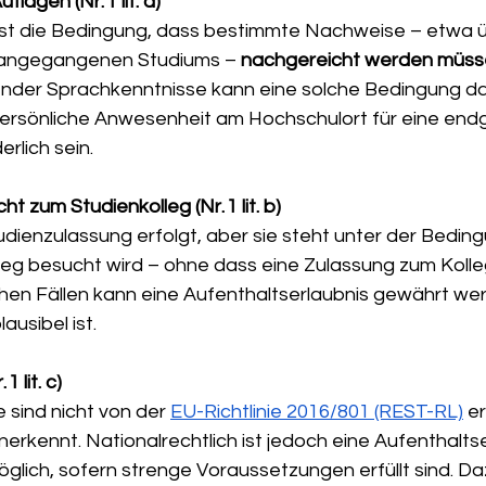
lagen (Nr. 1 lit. a)
g ist die Bedingung, dass bestimmte Nachweise – etwa 
rangegangenen Studiums – 
nachgereicht werden müs
der Sprachkenntnisse kann eine solche Bedingung dar
rsönliche Anwesenheit am Hochschulort für eine endg
rlich sein.
ht zum Studienkolleg (Nr. 1 lit. b)
tudienzulassung erfolgt, aber sie steht unter der Bedin
lleg besucht wird – ohne dass eine Zulassung zum Kolle
lchen Fällen kann eine Aufenthaltserlaubnis gewährt we
ausibel ist.
1 lit. c)
 sind nicht von der 
EU-Richtlinie 2016/801 (REST-RL)
 e
anerkennt. Nationalrechtlich ist jedoch eine Aufenthalts
möglich, sofern strenge Voraussetzungen erfüllt sind. D