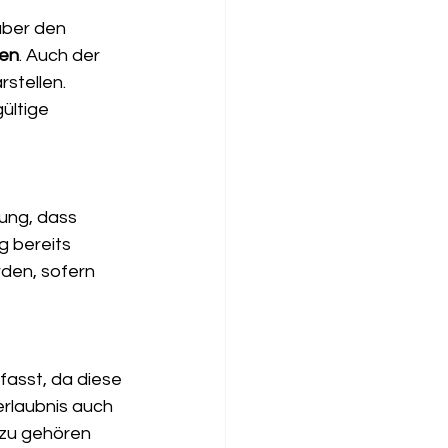
über den 
sen
. Auch der 
stellen. 
ültige 
gung, dass 
g bereits 
rden, sofern 
rfasst, da diese 
erlaubnis auch 
azu gehören 