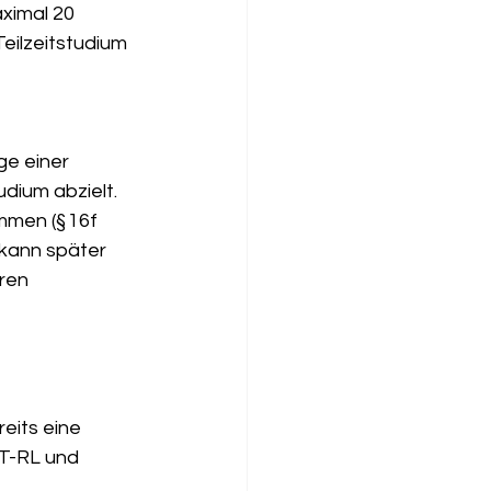
ximal 20 
eilzeitstudium 
e einer 
udium abzielt. 
men (§ 16f 
 kann später 
ren 
its eine 
ST-RL und 