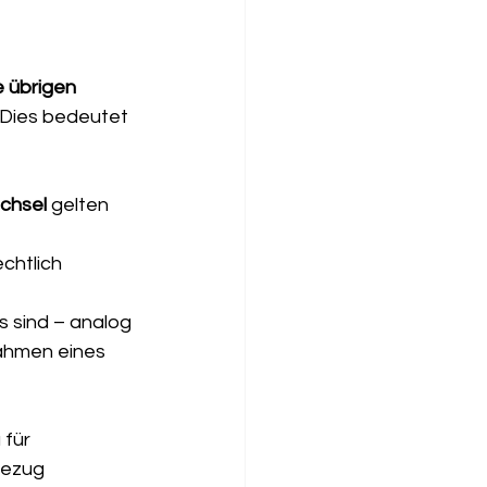
e übrigen 
. Dies bedeutet 
chsel
 gelten 
chtlich 
 sind – analog 
ahmen eines 
 für 
bezug 