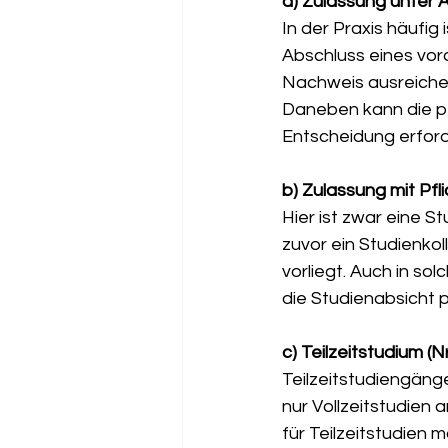
a) Zulassung unter Auf
In der Praxis häufi
Abschluss eines vo
Nachweis ausreichen
Daneben kann die pe
Entscheidung erforde
b) Zulassung mit Pflic
Hier ist zwar eine S
zuvor ein Studienko
vorliegt. Auch in so
die Studienabsicht pl
c) Teilzeitstudium (Nr. 
Teilzeitstudiengänge
nur Vollzeitstudien 
für Teilzeitstudien 