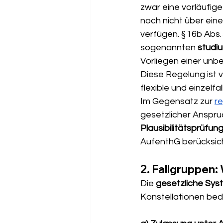
zwar eine vorläufig
noch nicht über ein
verfügen. § 16b Abs.
sogenannten 
studi
Vorliegen einer unbe
Diese Regelung ist 
flexible und einzel
Im Gegensatz zur 
re
gesetzlicher Anspruc
Plausibilitätsprüfun
AufenthG berücksich
2. Fallgruppen:
Die 
gesetzliche Sys
Konstellationen bed