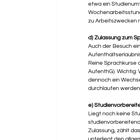
etwa ein Studienumf
Wochenarbeitsstunde
zu Arbeitszwecken m
d) Zulassung zum Sp
Auch der Besuch ein
Aufenthaltserlaubnis
Reine Sprachkurse 
AufenthG). Wichtig: 
dennoch ein Wechsel
durchlaufen werden m
e) Studienvorbereite
Liegt noch keine Stu
studienvorbereiten
Zulassung, zählt das
unterliegt den allge