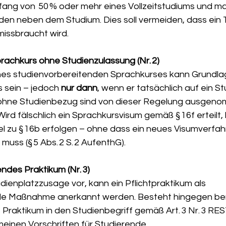
ang von  50 % oder mehr eines Vollzeitstudiums und ma
n neben dem Studium. Dies soll vermeiden, dass ein T
issbraucht wird.
rachkurs ohne Studienzulassung (Nr. 2)
es studienvorbereitenden Sprachkurses kann Grundlag
 sein – jedoch 
nur dann
, wenn er tatsächlich auf ein St
ohne Studienbezug sind von dieser Regelung ausgenom
Wird fälschlich ein Sprachkursvisum gemäß § 16f erteilt,
 zu § 16b erfolgen – ohne dass ein neues Visumverfah
uss (§ 5 Abs. 2 S. 2 AufenthG).
ndes Praktikum (Nr. 3)
dienplatzzusage vor, kann ein Pflichtpraktikum als 
de Maßnahme anerkannt werden. Besteht hingegen bere
 Praktikum in den Studienbegriff gemäß Art. 3 Nr. 3 RE
meinen Vorschriften für Studierende.