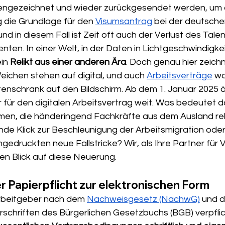
gengezeichnet und wieder zurückgesendet werden, um 
die Grundlage für den 
Visumsantrag
 bei der deutsche
, und in diesem Fall ist Zeit oft auch der Verlust des Tale
nten. In einer Welt, in der Daten in Lichtgeschwindigkeit
in 
Relikt aus einer anderen Ära
. Doch genau hier zeichn
eichen stehen auf digital, und auch 
Arbeitsverträge
 w
schrank auf den Bildschirm. Ab dem 1. Januar 2025 ö
für den digitalen Arbeitsvertrag weit. Was bedeutet da
n, die händeringend Fachkräfte aus dem Ausland rekr
nde Klick zur Beschleunigung der Arbeitsmigration ode
ingedruckten neue Fallstricke? Wir, als Ihre Partner für 
n Blick auf diese Neuerung.
 Papierpflicht zur elektronischen Form
rbeitgeber nach dem 
Nachweisgesetz (NachwG)
 und d
schriften des Bürgerlichen Gesetzbuchs (BGB) verpflic