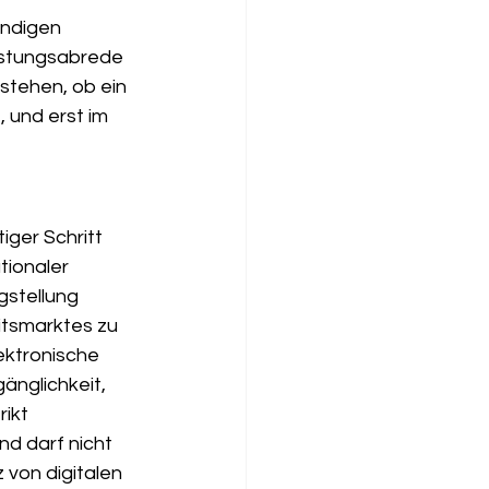
ändigen 
istungsabrede 
 stehen, ob ein 
 und erst im 
iger Schritt 
tionaler 
gstellung 
itsmarktes zu 
ektronische 
änglichkeit, 
ikt 
d darf nicht 
 von digitalen 