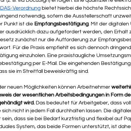
r (z. B. via DocuSign) erfolgen. Eine qualifizierte elektr
IDAS-Verordnung
 bietet hierbei die höchste Rechtssiche
zwingend notwendig, sofern die Ausstellerschaft unzweife
r Punkt ist die 
Empfangsbestätigung
. Mit der digitale
 ausdrücklich dazu aufgefordert werden, den Erhalt z
esetz zunächst nur die Aufforderung zur Empfangsbest
wort. Für die Praxis empfiehlt es sich dennoch dringend,
tigung einzuholen. Eine praxistaugliche Umsetzungsmö
bestätigung per E-Mail. Die eingehenden Bestätigunge
ss sie im Streitfall beweiskräftig sind.
 der neuen Möglichkeiten können Arbeitnehmer 
weiterhi
weis der wesentlichen Arbeitsbedingungen in Form des
ehändigt wird.
 Das bedeutet für Arbeitgeber, dass voll
sich nicht in jedem Fall durchhalten lassen. Die digital
sein, dass sie bei Bedarf kurzfristig und flexibel auf Pa
duales System, das beide Formen unterstützt, ist daher