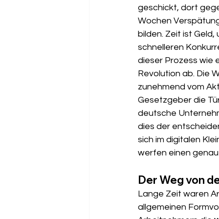
geschickt, dort ge
Wochen Verspätung 
bilden. Zeit ist Geld
schnelleren Konkurre
dieser Prozess wie e
Revolution ab. Die W
zunehmend vom Akten
Gesetzgeber die Tür 
deutsche Unternehme
dies der entscheide
sich im digitalen Kle
werfen einen genaue
Der Weg von der
Lange Zeit waren A
allgemeinen Formvor