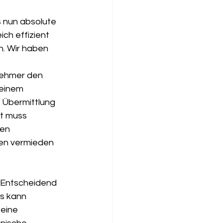
 nun absolute 
ch effizient 
n. Wir haben 
ehmer den 
 einem 
 Übermittlung 
it muss 
en 
ten vermieden 
 Entscheidend 
es kann 
eine 