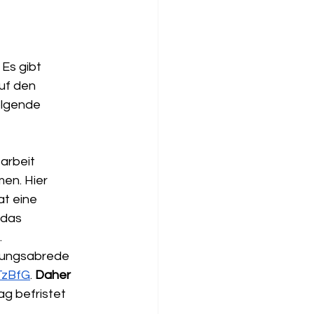
 Es gibt 
uf den 
olgende 
arbeit 
en. Hier 
t eine 
 das 
.
stungsabrede 
 TzBfG
. 
Daher 
ag befristet 