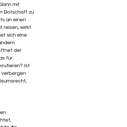
dann mit 
n Botschaft zu 
nts an einen 
 reisen, wirkt 
et sich eine 
andern 
ffnet der 
s für 
utieren? Ist 
r verbergen 
Visumsrecht, 
en 
htet, 