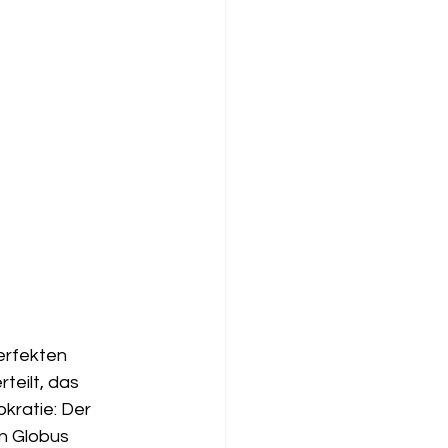
erfekten 
teilt, das 
kratie: Der 
n Globus 