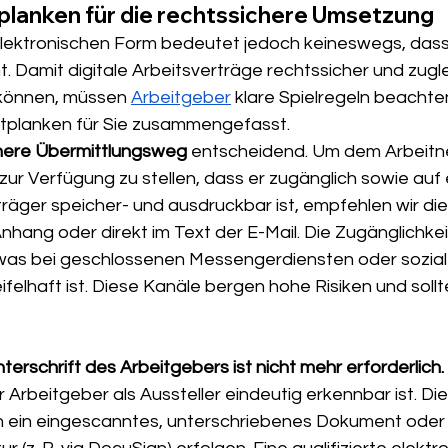
tplanken für die rechtssichere Umsetzung
elektronischen Form bedeutet jedoch keineswegs, dass
t. Damit digitale Arbeitsverträge rechtssicher und zuglei
können, müssen 
Arbeitgeber
 klare Spielregeln beachte
itplanken für Sie zusammengefasst.
here Übermittlungsweg
 entscheidend. Um dem Arbeitn
 zur Verfügung zu stellen, dass er zugänglich sowie auf
äger speicher- und ausdruckbar ist, empfehlen wir die
nhang oder direkt im Text der E-Mail. Die Zugänglichke
 was bei geschlossenen Messengerdiensten oder sozial
felhaft ist. Diese Kanäle bergen hohe Risiken und soll
erschrift des Arbeitgebers ist nicht mehr erforderlich.
r Arbeitgeber als Aussteller eindeutig erkennbar ist. Di
h ein eingescanntes, unterschriebenes Dokument oder 