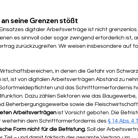
 an seine Grenzen stößt
insatzes digitaler Arbeitsverträge ist nicht grenzenlos.
denen es sinnvoll oder sogar zwingend erforderlich ist, a
ertrag zurückzugreifen. Wir weisen insbesondere auf f
irtschaftsbereichen, in denen die Gefahr von Schwarz
ist, ist von digitalen Arbeitsverträgen Abstand zu nehm
Sofortmeldepflichten und das Schriftformerfordernis ha
llfunktion. Dazu zählen Sektoren wie das Baugewerbe,
nd Beherbergungsgewerbe sowie die Fleischwirtschaft
teten Arbeitsverträgen
 ist Vorsicht geboten. Die Befri
gt weiterhin dem Schriftformerfordernis des 
§ 14 Abs. 4
nische Form nicht für die Befristung.
 Soll der Arbeitsvertr
er Teil – und damit faktisch der gesamte Vertrag, um 