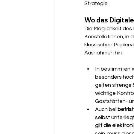
Strategie.
Wo das Digitale
Die Möglichkeit des E
Konstellationen, in 
klassischen Papierv
Ausnahmen hin:
In bestimmten W
besonders hoch 
gelten strenge 
wichtige Kontro
Gaststätten- u
Auch bei 
befris
selbst unterlie
gilt die elektro
sein, muss dies