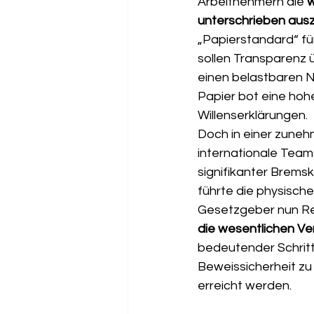
Arbeitnehmern die 
w
unterschrieben aus
„Papierstandard“ für
sollen Transparenz ü
einen belastbaren Na
Papier bot eine hoh
Willenserklärungen.
Doch in einer zunehm
internationale Teams
signifikanter Bremsk
führte die physisch
Gesetzgeber nun Rec
die wesentlichen Ve
bedeutender Schritt 
Beweissicherheit zu
erreicht werden.