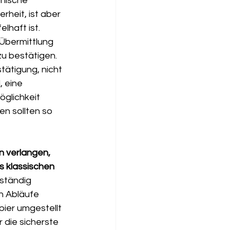
onische 
rheit, ist aber 
lhaft ist.
n Übermittlung 
u bestätigen. 
ätigung, nicht 
 eine 
glichkeit 
n sollten so 
n verlangen, 
 klassischen 
ständig 
en Abläufe 
pier umgestellt 
 die sicherste 