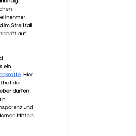
nhändig 
ichen 
beitnehmer 
im Streitfall 
chrift auf 
d 
 ein 
chkräfte
. Hier 
 hat der 
eber dürfen 
ein 
ansparenz und 
ernen Mitteln 