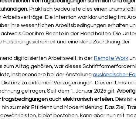
esentlichen Vertragsbedingungen schriftlich und eige
zuhändigen
. Praktisch bedeutete dies einen unumstößl
 Arbeitsverträge. Die Intention war klar und legitim: Ar
ber ihre wesentlichen Arbeitsbedingungen erhalten und 
chweis über ihre Rechte in der Hand halten. Die Unters
e Fälschungssicherheit und eine klare Zuordnung der 
end digitalisierten Arbeitswelt, in der 
Remote Work
 un
 zum Alltag gehören, war dieses Schriftformerfordernis
lotz, insbesondere bei der Anstellung 
ausländischer Fa
e Distanz zu extremen Verzögerungen. Diesem Umstand
hnung getragen. Seit dem 1. Januar 2025 gilt: 
Arbeitg
rtragsbedingungen auch elektronisch erteilen.
 Dies ist 
hin zu mehr Effizienz und Modernisierung. Das Ziel, Tr
 gewährleisten, bleibt bestehen, kann aber nun mit mod