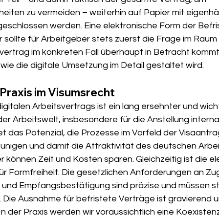
eiten zu vermeiden – weiterhin auf Papier mit eigenh
geschlossen werden. Eine elektronische Form der Befr
er sollte für Arbeitgeber stets zuerst die Frage im Raum
svertrag im konkreten Fall überhaupt in Betracht kommt,
 wie die digitale Umsetzung im Detail gestaltet wird.
e Praxis im Visumsrecht
igitalen Arbeitsvertrags ist ein lang ersehnter und wicht
er Arbeitswelt, insbesondere für die Anstellung interna
et das Potenzial, die Prozesse im Vorfeld der Visaantra
eunigen und damit die Attraktivität des deutschen Arbe
r können Zeit und Kosten sparen. Gleichzeitig ist die el
für Formfreiheit. Die gesetzlichen Anforderungen an Zug
 und Empfangsbestätigung sind präzise und müssen str
Die Ausnahme für befristete Verträge ist gravierend un
 der Praxis werden wir voraussichtlich eine Koexistenz