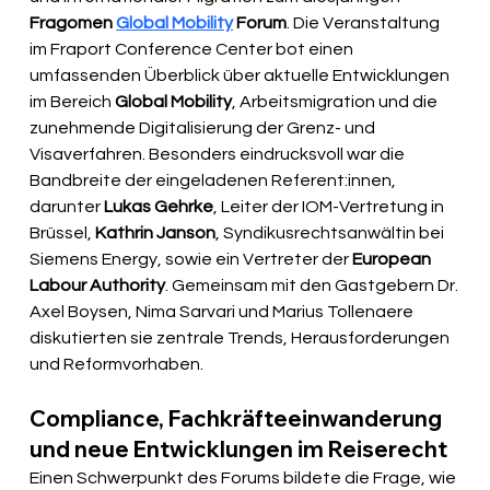
Fragomen 
Global Mobility
 Forum
. Die Veranstaltung 
im Fraport Conference Center bot einen 
umfassenden Überblick über aktuelle Entwicklungen 
im Bereich 
Global Mobility
, Arbeitsmigration und die 
zunehmende Digitalisierung der Grenz- und 
Visaverfahren. Besonders eindrucksvoll war die 
Bandbreite der eingeladenen Referent:innen, 
darunter 
Lukas Gehrke
, Leiter der IOM-Vertretung in 
Brüssel, 
Kathrin Janson
, Syndikusrechtsanwältin bei 
Siemens Energy, sowie ein Vertreter der 
European 
Labour Authority
. Gemeinsam mit den Gastgebern Dr. 
Axel Boysen, Nima Sarvari und Marius Tollenaere 
diskutierten sie zentrale Trends, Herausforderungen 
und Reformvorhaben.
Compliance, Fachkräfteeinwanderung 
und neue Entwicklungen im Reiserecht
Einen Schwerpunkt des Forums bildete die Frage, wie 