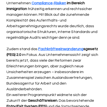
Unternehmen 
Compliance-Risiken
 im Bereich 
Immigration
 frühzeitig erkennen und rechtssicher 
managen können. Mit Blick auf die zunehmende 
Komplexität des Aufenthalts- und 
Arbeitsgenehmigungsrechts wurde deutlich, dass 
organisatorische Strukturen, interne Standards und 
regelmäßige Audits wichtiger denn je sind.
Zudem stand das 
Fachkräfteeinwanderung
sgesetz 
(FEG) 2.0
 im Fokus. Aus Unternehmenssicht zeigt sich 
bereits jetzt, dass viele der Reformen zwar 
Erleichterungen bringen, aber zugleich neue 
Unsicherheiten erzeugen – insbesondere im 
Zusammenspiel zwischen Auslandsvertretungen, 
Bundesagentur für Arbeit und den 
Ausländerbehörden.
Ein weiterer Programmpunkt widmete sich der 
Zukunft der 
Geschäftsreisen
. Das bevorstehende 
Entry/Exit System (EES)
 und die fortschreitende 