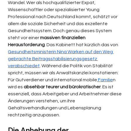
Wandel. Wer als hochqualifizierter Expat, 
Wissenschaftler oder spezialisierter Young 
Professional nach Deutschland kommt, schätzt vor 
allem die soziale Sicherheit und das exzellente 
Gesundheitssystem. Doch genau dieses System 
steht vor einer
 massiven finanziellen 
Herausforderung
. Das Kabinett hat kürzlich das von 
Gesundheitsministerin Nina Warken auf den Weg 
gebrachte Beitragsstabilisierungsgesetz 
verabschiedet
. Während die Politik von Stabilität 
spricht, müssen wir als Anwaltskanzlei konstatieren: 
Für Gutverdiener und international mobile
Familie
n 
wird es 
absehbar teurer und bürokratischer
. Es ist 
essenziell, dass Arbeitgeber und Arbeitnehmer diese 
Änderungen verstehen, um ihre 
Gehaltsverhandlungen und Lebensplanung 
rechtzeitig anzupassen.
Die Anhebung der 