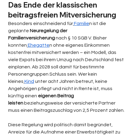
Das Ende der klassischen 
beitragsfreien Mitversicherung
Besonders einschneidend für
Familie
n ist die 
geplante
 Neuregelung der 
Familienversicherung
 nach § 10 SGB V. Bisher 
konnten
Ehegatte
n ohne eigenes Einkommen 
kostenfrei mitversichert werden – ein Modell, das 
viele Expats bei ihrem Umzug nach Deutschland fest 
einplanen. Ab 2028 soll damit für bestimmte 
Personengruppen Schluss sein. Wer kein 
kleines
Kind
 unter acht Jahren betreut, keine 
Angehörigen pflegt und nicht in Rente ist, muss 
künftig einen 
eigenen Beitrag 
leisten
 beziehungsweise der versicherte Partner 
muss einen Beitragszuschlag von 2,5 Prozent zahlen.
Diese Regelung wird politisch damit begründet, 
Anreize für die Aufnahme einer Erwerbstätigkeit zu 