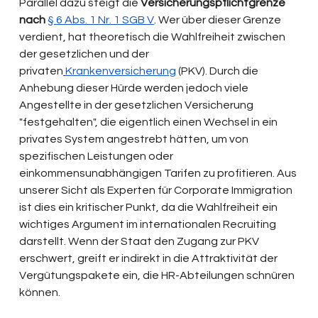
Parallel dazu steigt die 
Versicherungspflichtgrenze 
nach 
§ 6 Abs. 1 Nr. 1 SGB V
. Wer über dieser Grenze 
verdient, hat theoretisch die Wahlfreiheit zwischen 
der gesetzlichen und der 
privaten
Krankenversicherung
 (PKV). Durch die 
Anhebung dieser Hürde werden jedoch viele 
Angestellte in der gesetzlichen Versicherung 
"festgehalten", die eigentlich einen Wechsel in ein 
privates System angestrebt hätten, um von 
spezifischen Leistungen oder 
einkommensunabhängigen Tarifen zu profitieren. Aus 
unserer Sicht als Experten für Corporate Immigration 
ist dies ein kritischer Punkt, da die Wahlfreiheit ein 
wichtiges Argument im internationalen Recruiting 
darstellt. Wenn der Staat den Zugang zur PKV 
erschwert, greift er indirekt in die Attraktivität der 
Vergütungspakete ein, die HR-Abteilungen schnüren 
können.