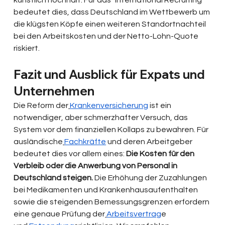
künstlich hochhält. Für das "International Recruiting" 
bedeutet dies, dass Deutschland im Wettbewerb um 
die klügsten Köpfe einen weiteren Standortnachteil 
bei den Arbeitskosten und der Netto-Lohn-Quote 
riskiert.
Fazit und Ausblick für Expats und 
Unternehmen
Die Reform der
Krankenversicherung
 ist ein 
notwendiger, aber schmerzhafter Versuch, das 
System vor dem finanziellen Kollaps zu bewahren. Für 
ausländische
Fachkräfte
 und deren Arbeitgeber 
bedeutet dies vor allem eines: 
Die Kosten für den 
Verbleib oder die Anwerbung von Personal in 
Deutschland steigen.
 Die Erhöhung der Zuzahlungen 
bei Medikamenten und Krankenhausaufenthalten 
sowie die steigenden Bemessungsgrenzen erfordern 
eine genaue Prüfung der
Arbeitsvertrag
e 