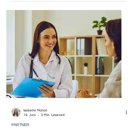
Deutsche Krankenversicherung für
ausländische Freelancer
Der Schritt in die Selbstständigkeit in Deutschland ist für viele
hochqualifizierte Fachkräfte und internationale Talente der
Beginn einer vielversprechenden Karriere im Herzen Europas.
Doch während der Fokus oft auf dem Businessplan, der
Akquise erster Mandanten oder der Gründung eines
Unternehmen liegt, wartet im Hintergrund eine bürokratische
Hürde, die über den Erfolg des gesamten Vorhabens
entscheiden kann: das deutsche
Krankenversicherungssystem. Für Freelancer ist die