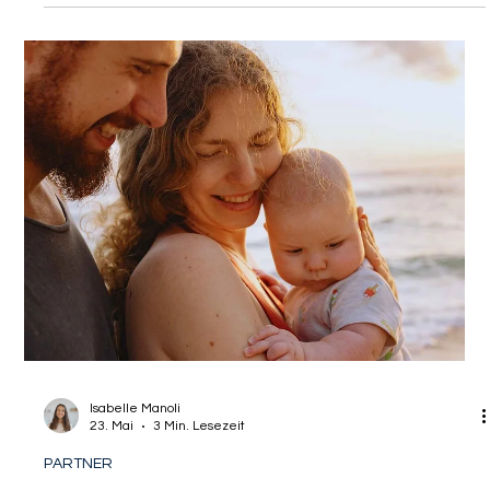
Gastautor
28. Mai
3 Min. Lesezeit
PARTNER
Rechtsanwalt erklärt:
Krankenversicherung mit Minijob -
Was gilt?
Der deutsche Arbeitsmarkt ist für hochqualifizierte
Akademiker, ambitionierte Young Professionals und
internationale Diplomaten gleichermaßen attraktiv wie
komplex. Besonders wenn es um die soziale Absicherung
geht, treffen oft unterschiedliche Lebensentwürfe auf ein
engmaschiges bürokratisches Netz. Wer in Deutschland Fuß
fassen möchte, sei es nach dem Studium oder im Rahmen
einer Entsendung, stößt schnell auf Begriffe wie Minijob und
Midijob. Doch während der klassische Min