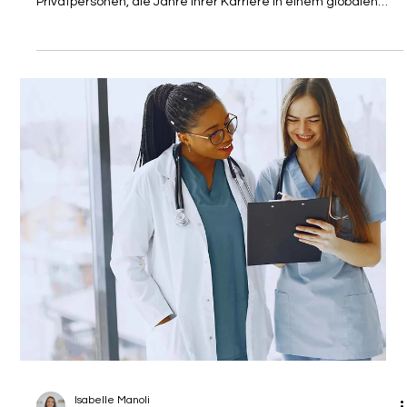
Welche Krankenversicherung
wählen?
Der Traum vom Ruhestand in Deutschland ist für viele
hochqualifizierte Akademiker, Diplomaten und vermögende
Privatpersonen, die Jahre ihrer Karriere in einem globalen
Umfeld verbracht haben, zum Greifen nah. Deutschland lockt
nicht nur mit einer hohen Lebensqualität und kultureller
Vielfalt, sondern auch mit einem stabilen Rechtssystem. Doch
wer den Lebensabend in der Bundesrepublik verbringen
möchte, sieht sich oft mit einem komplexen Dickicht aus
regulatorischen Anforderun