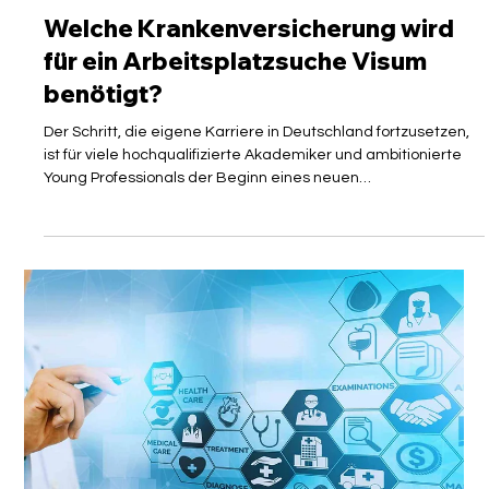
Isabelle Manoli
19. Juni
3 Min. Lesezeit
PARTNER
Welche Krankenversicherung wird
für ein Arbeitsplatzsuche Visum
benötigt?
Der Schritt, die eigene Karriere in Deutschland fortzusetzen,
ist für viele hochqualifizierte Akademiker und ambitionierte
Young Professionals der Beginn eines neuen
Lebensabschnitts. Doch bevor die Jobsuche überhaupt
begonnen wird, wartet eine bürokratische Hürde, die nicht
unterschätzt werden sollte: das Visum zur Arbeitsplatzsuche
bzw. die neue Chancenkarte. Ein zentrales Element, an dem