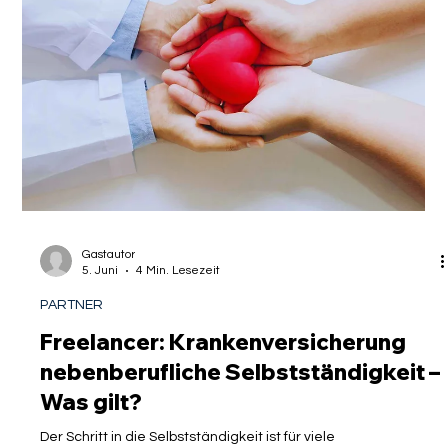
für Ausländer Sinn?
Der Traum vom Leben und Arbeiten in Deutschland beginnt oft
mit einer Zusage, einer Vision oder einem Familiennachzug.
Doch während die Koffer gepackt und die Dokumente für die
Botschaft sortiert werden, lauert im Hintergrund eine
bürokratische Hürde, die über Erfolg oder Scheitern des
gesamten Vorhabens entscheiden kann: der Nachweis eines
ausreichenden Krankenversicherungsschutzes . Es ist ein
Moment tiefer Frustration, wenn hochqualifizierte Fachkräfte
oder Unternehmer am