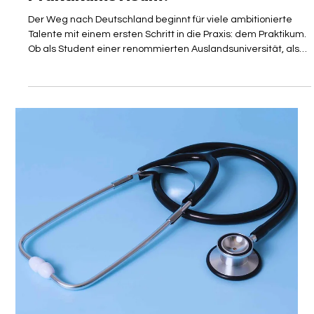
Gastautor
9. Juni
4 Min. Lesezeit
PARTNER
Welche Krankenversicherung für
Praktikumsvisum?
Der Weg nach Deutschland beginnt für viele ambitionierte
Talente mit einem ersten Schritt in die Praxis: dem Praktikum.
Ob als Student einer renommierten Auslandsuniversität, als
Absolvent auf der Suche nach internationaler Erfahrung oder
als angehende Fachkraft, die den deutschen Arbeitsmarkt
kennenlernen möchte – ein Praktikum ist oft das Sprungbrett
für eine langfristige Karriere. Doch während die Zusage für
den Praktikumsplatz die Vorfreude schürt, wartet im
Hintergrund e