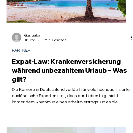
Elternzeit - Was gilt?
Die Ankunft eines Kindes ist ein lebensveränderndes Ereignis,
das gerade für international mobile Experten und
hochqualifizierte Fachkräfte neue Fragen aufwirft. Während
Sie sich auf den Zuwachs in der Familie vorbereiten, rücken
Themen wie die soziale Absicherung in den Fokus.
Deutschland bietet mit dem System der Elternzeit und dem
Elterngeld zwar eine weltweit führende Unterstützung, doch
die bürokratischen Hürden im Bereich des
Versicherungsrechts sind insbesondere für Ex