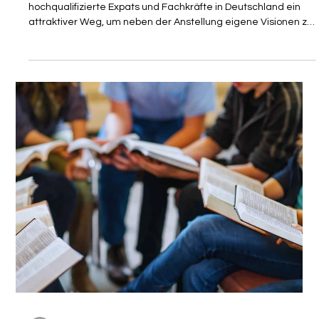
Gastautor
5. Juni
4 Min. Lesezeit
PARTNER
Freelancer: Krankenversicherung
nebenberufliche Selbstständigkeit –
Was gilt?
Der Schritt in die Selbstständigkeit ist für viele
hochqualifizierte Expats und Fachkräfte in Deutschland ein
attraktiver Weg, um neben der Anstellung eigene Visionen zu
verwirklichen oder den Markt zu sondieren. Doch während die
unternehmerische Freiheit lockt, lauern im deutschen
Sozialversicherungssystem Fallstricke, die insbesondere bei
der Krankenversicherung weitreichende finanzielle Folgen
haben können. Wer die Weichen falsch stellt, riskiert nicht nur