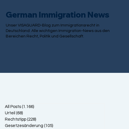
German Immigration News
Unser VISAGUARD-Blog zum Immigrationsrecht in
Deutschland: Alle wichtigen Immigration-News aus den
Bereichen Recht, Politik und Gesellschaft.
All Posts
(1.166)
1.166 Beiträge
Urteil
(68)
68 Beiträge
Rechtstipp
(228)
228 Beiträge
Gesetzesänderung
(105)
105 Beiträge