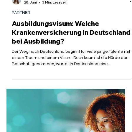
Isabelle Manoli
28. Juni
3 Min. Lesezeit
PARTNER
Ausbildungsvisum: Welche
Krankenversicherung in Deutschland
bei Ausbildung?
Der Weg nach Deutschland beginnt für viele junge Talente mit
einem Traum und einem Visum. Doch kaum ist die Hürde der
Botschaft genommen, wartet in Deutschland eine
bürokratische Realität, die oft unterschätzt wird: das
deutsche Sozialversicherungssystem. Für angehende
Fachkräfte aus dem Ausland ist die Wahl der richtigen
Krankenversicherung kein bloßes Detail am Rande, sondern