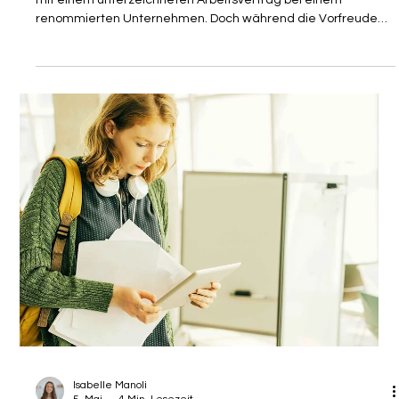
Isabelle Manoli
7. Mai
4 Min. Lesezeit
PARTNER
Visumsrecht: Welche
Krankenversicherung für Ausländer,
um in Deutschland zu arbeiten?