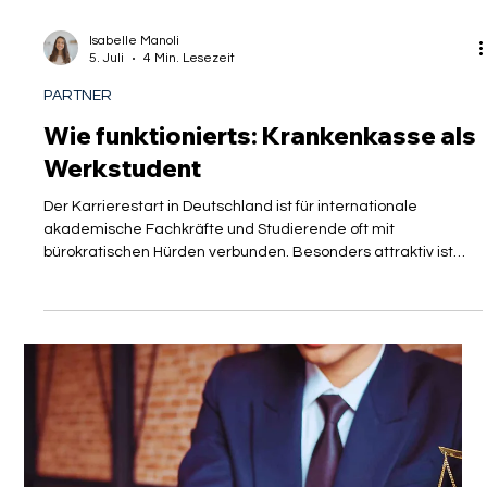
Isabelle Manoli
5. Juli
4 Min. Lesezeit
PARTNER
Wie funktionierts: Krankenkasse als
Werkstudent
Der Karrierestart in Deutschland ist für internationale
akademische Fachkräfte und Studierende oft mit
bürokratischen Hürden verbunden. Besonders attraktiv ist
dabei das Modell der Werkstudententätigkeit, da es eine
Brücke zwischen akademischer Theorie und beruflicher
Praxis schlägt. Doch während der Fokus meist auf dem
Gehalt und der Praxiserfahrung liegt, wird eine zentrale
rechtliche Säule oft übersehen: der
Krankenversicherungsschutz. Wer hier die Weichen falsch