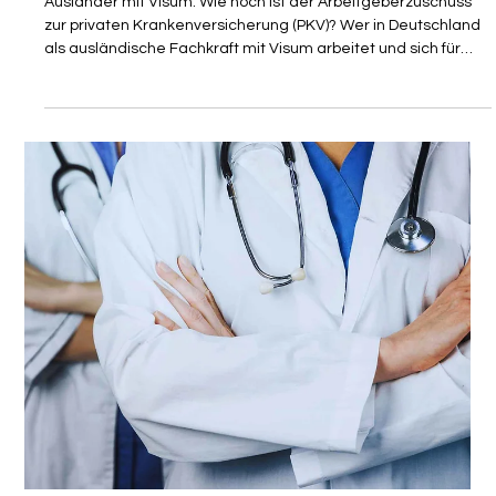
Krankenversicherung in Deutschland
Ausländer mit Visum: Wie hoch ist der Arbeitgeberzuschuss
zur privaten Krankenversicherung (PKV)? Wer in Deutschland
als ausländische Fachkraft mit Visum arbeitet und sich für
eine private Krankenversicherung entscheidet, kann sich
über einen wichtigen finanziellen Vorteil freuen: den
Arbeitgeberzuschuss zur privaten Krankenversicherung.
Dieser Zuschuss ist gesetzlich geregelt und funktioniert im
Kern nach dem gleichen Prinzip wie bei gesetzlich
Versicherten – allerdings mi