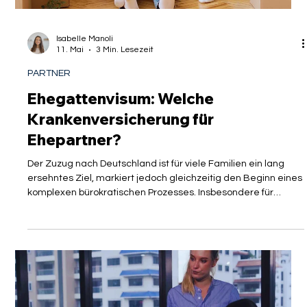
Der deutsche Arbeitsmarkt ist für internationale Fachkräfte so
attraktiv wie nie zuvor, doch die Rahmenbedingungen für ein
Leben und Arbeiten in der Bundesrepublik befinden sich in
einem stetigen Wandel. Wer als hochqualifizierter Expat,
Wissenschaftler oder spezialisierter Young Professional nach
Deutschland kommt, schätzt vor allem die soziale Sicherheit
und das exzellente Gesundheitssystem. Doch genau dieses
System steht vor einer massiven finanziellen
Herausforderung. Das