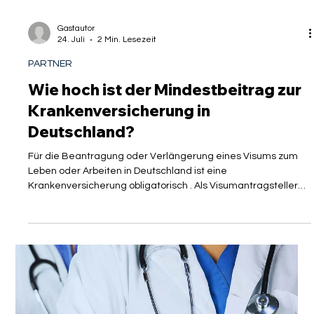
Gastautor
24. Juli
2 Min. Lesezeit
PARTNER
Wie hoch ist der Mindestbeitrag zur
Krankenversicherung in
Deutschland?
Für die Beantragung oder Verlängerung eines Visums zum
Leben oder Arbeiten in Deutschland ist eine
Krankenversicherung obligatorisch . Als Visumantragsteller
sollten Sie wissen, dass Sie einen Mindestbeitrag zur
Krankenversicherung leisten müssen, auch wenn Sie nur über
ein geringes oder gar kein Einkommen verfügen.
Missverständnisse bezüglich der Krankenversicherung für
Expats gehören zu den häufigsten Gründen für
Verzögerungen und Ablehnungen von Visaanträgen. Ob Sie
als Ex