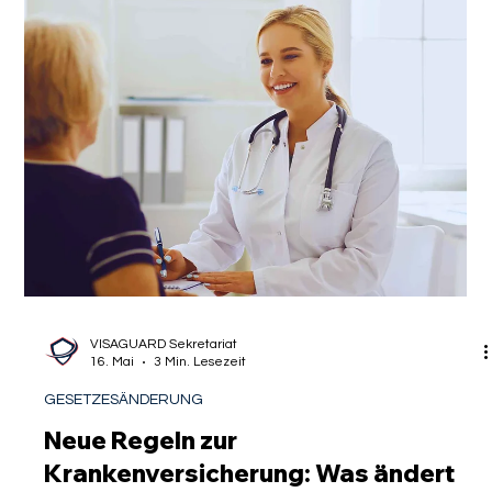
Gastautor
18. Mai
3 Min. Lesezeit
PARTNER
Expat-Law: Krankenversicherung
während unbezahltem Urlaub – Was
gilt?
Die Karriere in Deutschland verläuft für viele hochqualifizierte
ausländische Experten steil, doch das Leben folgt nicht
immer dem Rhythmus eines Arbeitsvertrags. Ob es die
Sehnsucht nach einer längeren Reise in die Heimat ist, die
Pflege von Angehörigen im Ausland oder die Realisierung
eines lang ersehnten Sabbaticals – der Wunsch nach einer
beruflichen Auszeit, einem unbezahlten Urlaub, tritt in unserer
Beratungspraxis immer häufiger auf. Doch während die
Koffer gepackt wer