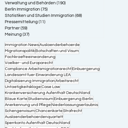
Verwaltung und Behörden
(190)
190 Beiträge
Berlin Immigration
(75)
75 Beiträge
Statistiken und Studien Immigration
(68)
68 Beiträge
Pressemitteilung
(11)
11 Beiträge
Partner
(59)
59 Beiträge
Meinung
(37)
37 Beiträge
Immigration News
Auslaenderbehoerde
Migrationspolitik
Botschaften und Visum
Fachkraefteeinwanderung
Voelker- und Europarecht
Compliance Arbeitsmigrationsrecht
Einbuergerung
Landesamt fuer Einwanderung LEA
Digitalisierung Immigration
Arbeitsrecht
Untaetigkeitsklage
Case Law
Krankenversicherung Aufenthalt Deutschland
Blaue Karte
Studienvisum
Einbuergerung Berlin
Anerkennung und Pflege
Niederlassungserlaubnis
Schengenvisum
Chancenkarte
Strafrecht
Auslaenderbehoerdenquartett
Sperrkonto Aufenthalt Deutschland