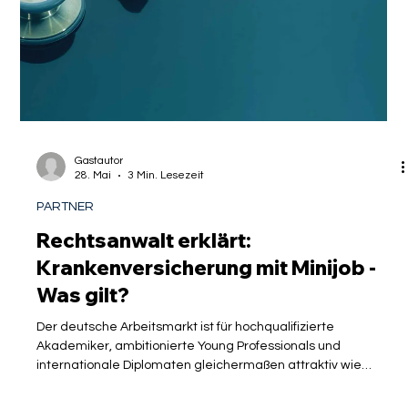
für Studenten über 30 - Was gilt?
Der akademische Weg in Deutschland verspricht exzellente
Karrierechancen und eine tiefgreifende Spezialisierung. Doch
für viele internationale Studierende, insbesondere für jene,
die bereits Berufserfahrung im Ausland gesammelt haben
oder ein Zweitstudium absolvieren, hält das deutsche
Sozialsystem eine bürokratische Hürde bereit, die oft genau
mit dem 30. Geburtstag zusammenfällt. Während das
Studium in den letzten Zügen liegt oder die Promotion Fahrt
aufnimmt, flattert plöt