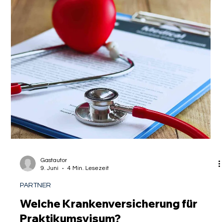
Au Pair Visum: Welche
Krankenversicherung für Au Pairs?
Der Weg nach Deutschland als Au-pair ist für viele junge
Menschen und deren Gastfamilien der Beginn eines
prägenden Lebensabschnitts. Es ist ein Austausch, der von
kultureller Neugier und gegenseitiger Unterstützung lebt.
Doch bevor der erste Koffer gepackt oder das Kinderzimmer
vorbereitet wird, steht die bürokratische Absicherung im
Vordergrund. Insbesondere die Frage der gesundheitlichen
Absicherung ist kein bloßes Detail, sondern eine
fundamentale Voraussetzung für die Er