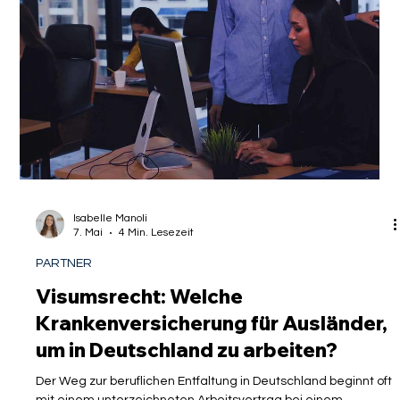
Isabelle Manoli
11. Mai
3 Min. Lesezeit
PARTNER
Ehegattenvisum: Welche
Krankenversicherung für
Ehepartner?
Der Zuzug nach Deutschland ist für viele Familien ein lang
ersehntes Ziel, markiert jedoch gleichzeitig den Beginn eines
komplexen bürokratischen Prozesses. Insbesondere für
hochqualifizierte Fachkräfte, Akademiker und Diplomaten, die
ihre Partner im Rahmen des Familiennachzugs nachholen
möchten, stellen die rechtlichen Hürden oft eine
Herausforderung dar. Während der Schutz von Ehe und
Familie gemäß Artikel 6 des Grundgesetzes die
verfassungsrechtliche Basis bildet, scheiter