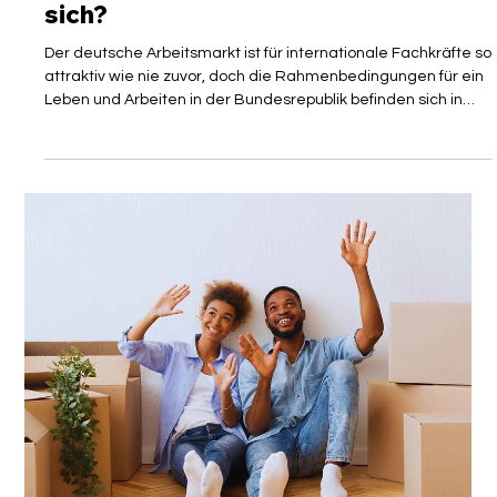
VISAGUARD Sekretariat
16. Mai
3 Min. Lesezeit
GESETZESÄNDERUNG
Neue Regeln zur
Krankenversicherung: Was ändert
sich?